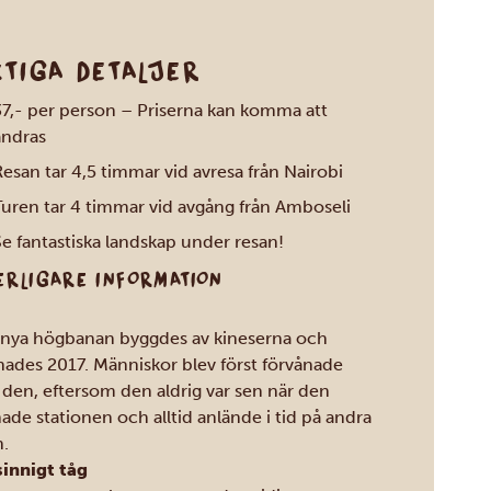
KTIGA DETALJER
37,- per person – Priserna kan komma att
ändras
esan tar 4,5 timmar vid avresa från Nairobi
Turen tar 4 timmar vid avgång från Amboseli
e fantastiska landskap under resan!
ERLIGARE INFORMATION
nya högbanan byggdes av kineserna och
ades 2017. Människor blev först förvånade
 den, eftersom den aldrig var sen när den
ade stationen och alltid anlände i tid på andra
n.
innigt tåg