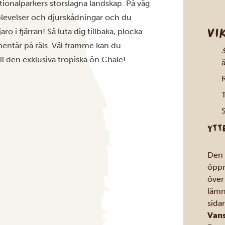
ionalparkers storslagna landskap. På väg
levelser och djurskådningar och du
VI
o i fjärran! Så luta dig tillbaka, plocka
entär på räls. Väl framme kan du
ill den exklusiva tropiska ön Chale!
R
S
YTT
Den 
öppn
över
lämn
sida
Vans