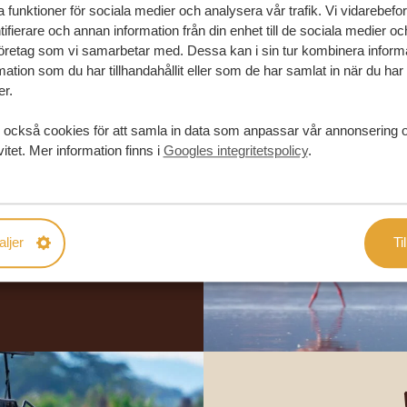
la funktioner för sociala medier och analysera vår trafik. Vi vidarebefo
ifierare och annan information från din enhet till de sociala medier o
öretag som vi samarbetar med. Dessa kan i sin tur kombinera infor
ation som du har tillhandahållit eller som de har samlat in när du har
er.
 också cookies för att samla in data som anpassar vår annonsering 
in drömresa
vitet. Mer information finns i
Googles integritetspolicy
.
FÖRSLAG
aljer
Til
RESA