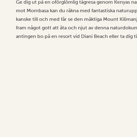
Ge dig ut på en oförglömlig tågresa genom Kenyas nat
mot Mombasa kan du räkna med fantastiska naturupp
kanske till och med får se den mäktiga Mount Kilimanjar
fram något gott att äta och njut av denna naturdokum
antingen bo på en resort vid Diani Beach eller ta dig t