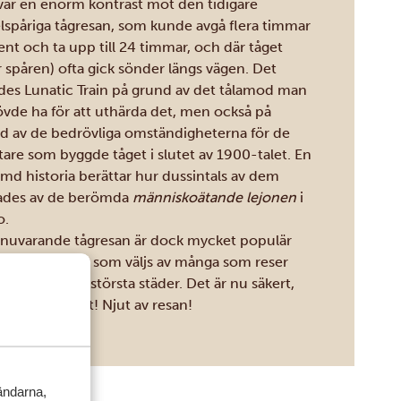
var en enorm kontrast mot den tidigare
lspåriga tågresan, som kunde avgå flera timmar
sent och ta upp till 24 timmar, och där tåget
er spåren) ofta gick sönder längs vägen. Det
ades Lunatic Train på grund av det tålamod man
vde ha för att uthärda det, men också på
d av de bedrövliga omständigheterna för de
tare som byggde tåget i slutet av 1900-talet. En
md historia berättar hur dussintals av dem
des av de berömda
människoätande lejonen
i
o.
nuvarande tågresan är dock mycket populär
den transport som väljs av många som reser
an Kenyas två största städer. Det är nu säkert,
ligt och snabbt! Njut av resan!
vändarna,