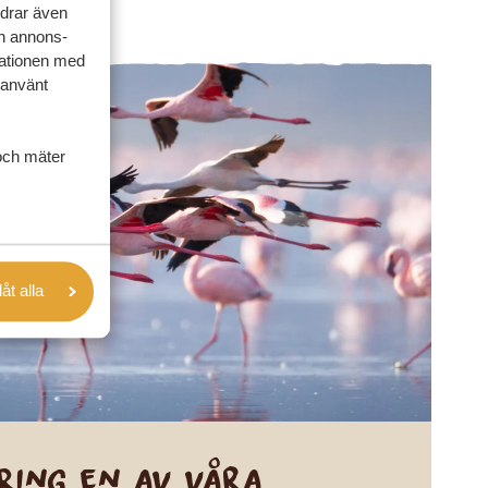
rdrar även
ch annons-
mationen med
 använt
och mäter
låt alla
Ring en av våra