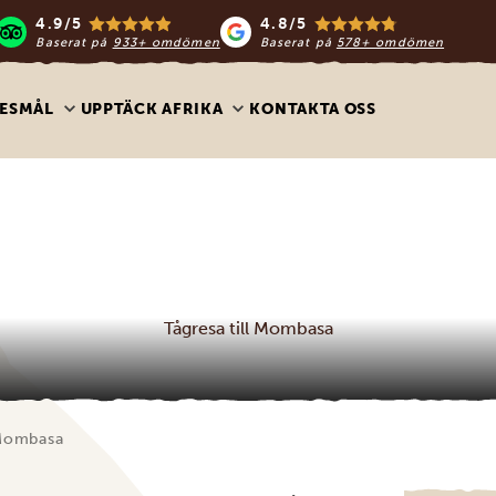
4.9/5
4.8/5
Baserat på
933+ omdömen
Baserat på
578+ omdömen
ESMÅL
UPPTÄCK AFRIKA
KONTAKTA OSS
Tågresa till Mombasa
 Mombasa