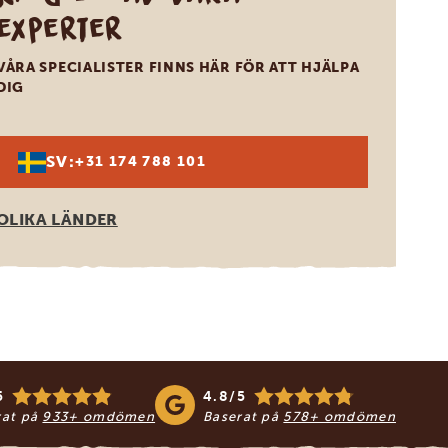
experter
VÅRA SPECIALISTER FINNS HÄR FÖR ATT HJÄLPA
DIG
SV:
+31 174 788 101
OLIKA LÄNDER
5
4.8/5
rat på
933+ omdömen
Baserat på
578+ omdömen