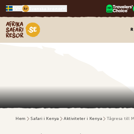
kr
SV
Svenska kronor
Safari-resor i Afrika
R
Hem
Safari i Kenya
Aktiviteter i Kenya
Tågresa till