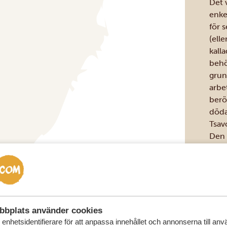
Det 
enke
för 
(ell
kall
behö
grun
arbe
berö
döda
Tsav
Den 
och 
mell
trev
bbplats använder cookies
enhetsidentifierare för att anpassa innehållet och annonserna till an