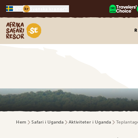
kr
SV
Svenska kronor
Safari-resor i Afrika
R
Hem
Safari i Uganda
Aktiviteter i Uganda
Teplantage