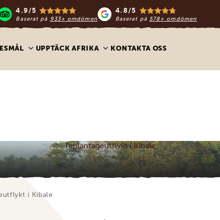
4.9/5
4.8/5
Baserat på
933+ omdömen
Baserat på
578+ omdömen
ESMÅL
UPPTÄCK AFRIKA
KONTAKTA OSS
Teplantageutflykt i Kibale
utflykt i Kibale