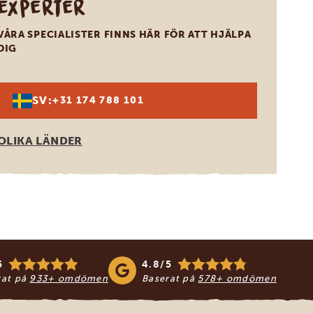
experter
VÅRA SPECIALISTER FINNS HÄR FÖR ATT HJÄLPA
DIG
SV:
+31 174 788 101
OLIKA LÄNDER
5
4.8/5
rat på
933+ omdömen
Baserat på
578+ omdömen