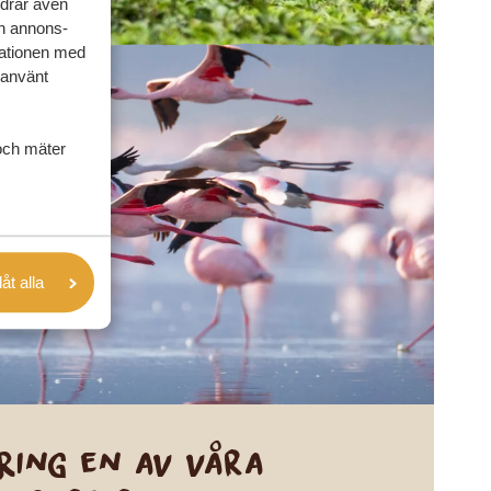
rdrar även
ch annons-
mationen med
 använt
och mäter
låt alla
Ring en av våra