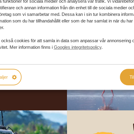
la funktioner för sociala medier och analysera vår trafik. Vi vidarebefo
ifierare och annan information från din enhet till de sociala medier o
öretag som vi samarbetar med. Dessa kan i sin tur kombinera infor
ation som du har tillhandahållit eller som de har samlat in när du har
er.
in drömresa
 också cookies för att samla in data som anpassar vår annonsering 
vitet. Mer information finns i
Googles integritetspolicy
.
FÖRSLAG
RESA
aljer
Til