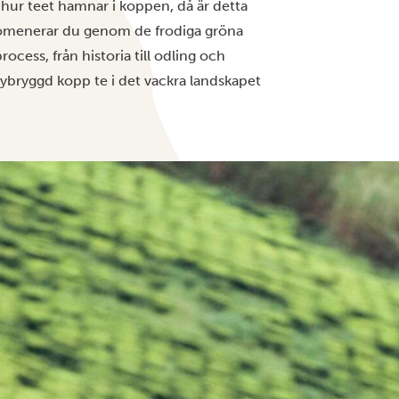
 hur teet hamnar i koppen, då är detta
promenerar du genom de frodiga gröna
ocess, från historia till odling och
nybryggd kopp te i det vackra landskapet