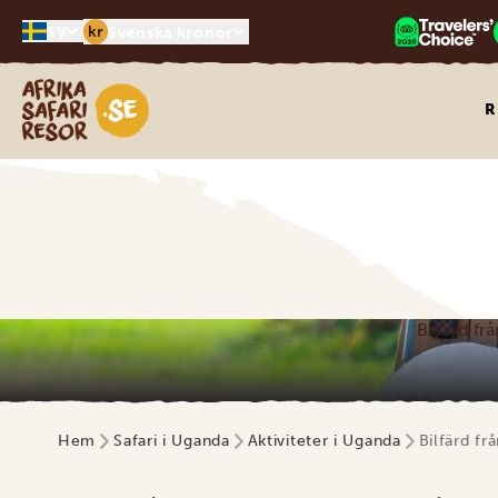
kr
SV
Svenska kronor
Safari-resor i Afrika
R
Bilfärd fr
Hem
Safari i Uganda
Aktiviteter i Uganda
Bilfärd fr