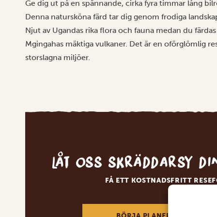
Ge dig ut på en spännande, cirka fyra timmar lång bilr
Denna natursköna färd tar dig genom frodiga landskap
Njut av Ugandas rika flora och fauna medan du färdas f
Mgingahas mäktiga vulkaner. Det är en oförglömlig r
storslagna miljöer.
Låt oss skräddarsy d
FÅ ETT KOSTNADSFRITT RESE
BÖRJA PLANERA DIN DRÖM