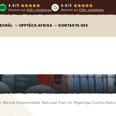
4.9/5
4.8/5
Baserat på
933+ omdömen
Baserat på
578+ omdömen
ESMÅL
UPPTÄCK AFRIKA
KONTAKTA OSS
ån Bwindi Impenetrable National Park till Mgahinga Gorilla Na
ån Bwindi Impenetrable National Park till Mgahinga Gorilla Natio