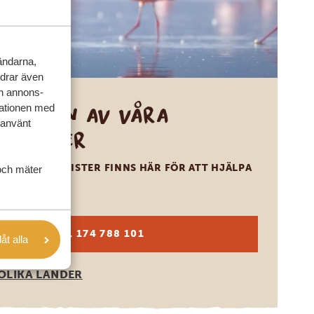
vändarna,
rdrar även
ch annons-
Ring en av våra
mationen med
 använt
experter
VÅRA SPECIALISTER FINNS HÄR FÖR ATT HJÄLPA
och mäter
DIG
SV:
+31 174 788 101
låt alla
OLIKA LÄNDER