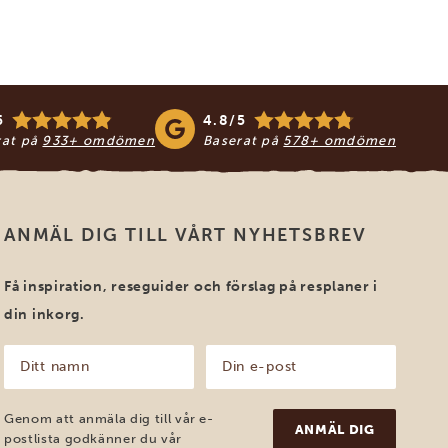
5
4.8/5
rat på
933+ omdömen
Baserat på
578+ omdömen
ANMÄL DIG TILL VÅRT NYHETSBREV
Få inspiration, reseguider och förslag på resplaner i
din inkorg.
Ditt
Din
namn
e-
post
(Obligatoriskt)
(Obligatoriskt)
Genom att anmäla dig till vår e-
postlista godkänner du vår