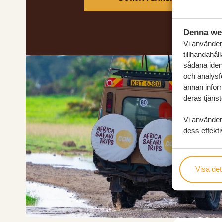
Denna we
Vi använder 
tillhandahål
sådana ident
och analysf
annan inform
deras tjänst
Vi använder
dess effekti
Visa det