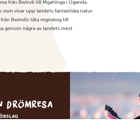
esa från Bwindi till Mgahinga i Uganda.
 som visar upp landets fantastiska natur.
rån Bwindis täta regnskog till
esa genom några av landets mest
in drömresa
FÖRSLAG
RESA