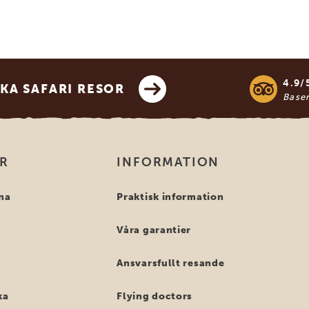
4.9/
KA SAFARI RESOR
Base
OR
INFORMATION
na
Praktisk information
Våra garantier
Ansvarsfullt resande
ka
Flying doctors