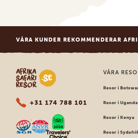
Footer
VÅRA KUNDER REKOMMENDERAR AFRI
Safari-resor i Afrika
VÅRA RES
Resor i Botswa
+31 174 788 101
Resor i Uganda
Resor i Kenya
Resor i Sydafri