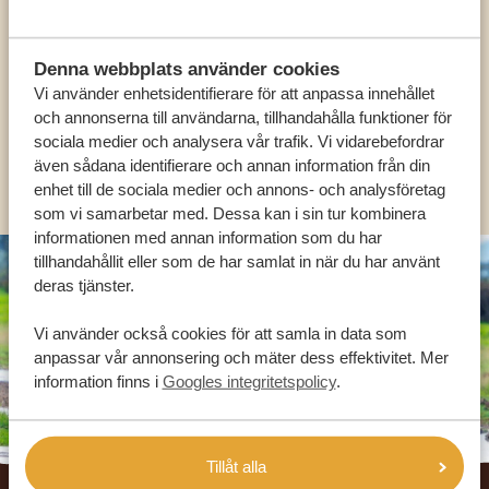
HJÄLPA DIG
Denna webbplats använder cookies
Vi använder enhetsidentifierare för att anpassa innehållet
SV:
+31 174 788 101
och annonserna till användarna, tillhandahålla funktioner för
sociala medier och analysera vår trafik. Vi vidarebefordrar
även sådana identifierare och annan information från din
OLIKA LÄNDER
enhet till de sociala medier och annons- och analysföretag
som vi samarbetar med. Dessa kan i sin tur kombinera
informationen med annan information som du har
tillhandahållit eller som de har samlat in när du har använt
deras tjänster.
Vi använder också cookies för att samla in data som
anpassar vår annonsering och mäter dess effektivitet. Mer
information finns i
Googles integritetspolicy
.
Tillåt alla
Footer