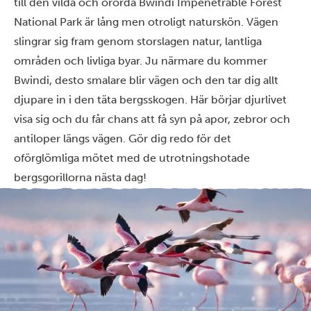
till den vilda och orörda Bwindi Impenetrable Forest
National Park är lång men otroligt naturskön. Vägen
slingrar sig fram genom storslagen natur, lantliga
områden och livliga byar. Ju närmare du kommer
Bwindi, desto smalare blir vägen och den tar dig allt
djupare in i den täta bergsskogen. Här börjar djurlivet
visa sig och du får chans att få syn på apor, zebror och
antiloper längs vägen. Gör dig redo för det
oförglömliga mötet med de utrotningshotade
bergsgorillorna nästa dag!