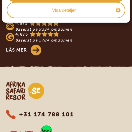
VÅRA KUNDER REKOMMENDERAR
Visa detaljer
AFRIKA SAFARI RESOR
4.9/5
Baserat på
933+ omdömen
4.8/5
Baserat på
578+ omdömen
LÄS MER
Safari-resor i Afrika
+31 174 788 101