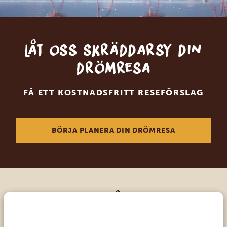
Låt oss skräddarsy din
drömresa
FÅ ETT KOSTNADSFRITT RESEFÖRSLAG
BÖRJA PLANERA DIN DRÖMRESA
Ring en av våra experter
VÅRA SPECIALISTER FINNS HÄR FÖR ATT