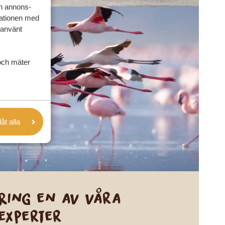
ch annons-
mationen med
 använt
och mäter
låt alla
Ring en av våra
experter