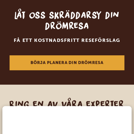
Låt oss skräddarsy din
drömresa
FÅ ETT KOSTNADSFRITT RESEFÖRSLAG
BÖRJA PLANERA DIN DRÖMRESA
Ring en av våra experter
VÅRA SPECIALISTER FINNS HÄR FÖR ATT
HJÄLPA DIG