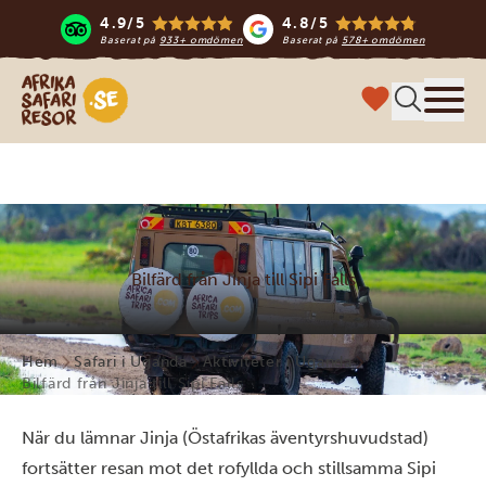
4.9/5
4.8/5
Baserat på
933+ omdömen
Baserat på
578+ omdömen
Safari-resor i Afrika
Meny
Bilfärd från Jinja till Sipi Falls
Hem
Safari i Uganda
Aktiviteter i Uganda
Bilfärd från Jinja till Sipi Falls
När du lämnar Jinja (Östafrikas äventyrshuvudstad)
fortsätter resan mot det rofyllda och stillsamma Sipi