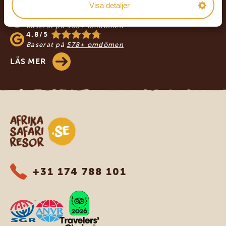
AFRIKA SAFARI RESOR
Visa detaljer
4.9/5
Baserat på
933+ omdömen
4.8/5
Baserat på
578+ omdömen
LÄS MER
Safari-resor i Afrika
+31 174 788 101