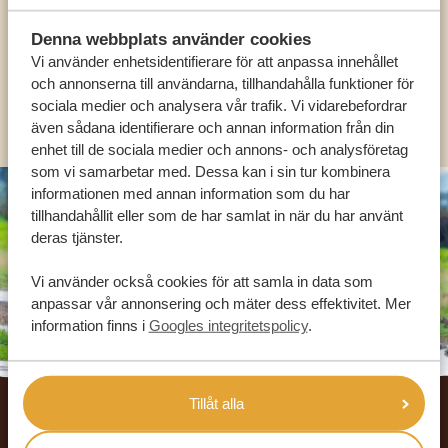
Denna webbplats använder cookies
SV:
+31 174 788 101
Vi använder enhetsidentifierare för att anpassa innehållet
och annonserna till användarna, tillhandahålla funktioner för
sociala medier och analysera vår trafik. Vi vidarebefordrar
OLIKA LÄNDER
även sådana identifierare och annan information från din
enhet till de sociala medier och annons- och analysföretag
som vi samarbetar med. Dessa kan i sin tur kombinera
informationen med annan information som du har
tillhandahållit eller som de har samlat in när du har använt
deras tjänster.
Vi använder också cookies för att samla in data som
anpassar vår annonsering och mäter dess effektivitet. Mer
information finns i
Googles integritetspolicy
.
Footer
Tillåt alla
VÅRA KUNDER REKOMMENDERAR