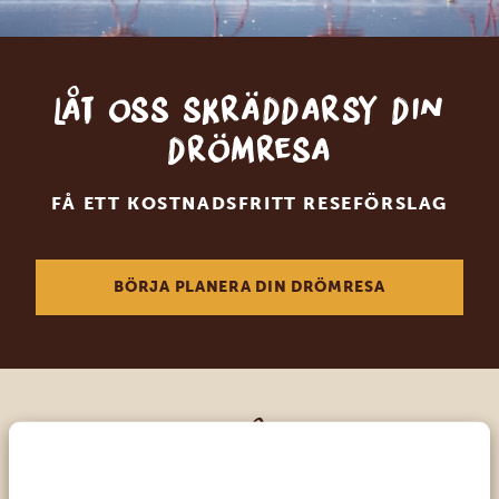
Låt oss skräddarsy din
drömresa
FÅ ETT KOSTNADSFRITT RESEFÖRSLAG
BÖRJA PLANERA DIN DRÖMRESA
Ring en av våra experter
VÅRA SPECIALISTER FINNS HÄR FÖR ATT