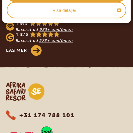
VÅRA KUNDER REKOMMENDERAR
Visa detaljer
AFRIKA SAFARI RESOR
4.9/5
Baserat på
933+ omdömen
4.8/5
Baserat på
578+ omdömen
LÄS MER
Safari-resor i Afrika
+31 174 788 101