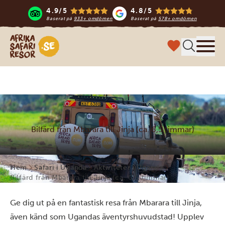
4.9/5
4.8/5
Baserat på
933+ omdömen
Baserat på
578+ omdömen
Safari-resor i Afrika
Meny
Bilfärd från Mbarara till Jinja (ca. 6,5 timmar)
Hem
Safari i Uganda
Aktiviteter i Uganda
Bilfärd från Mbarara till Jinja (ca. 6,5 timmar)
Ge dig ut på en fantastisk resa från Mbarara till Jinja,
även känd som Ugandas äventyrshuvudstad! Upplev