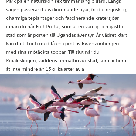
Park på en naturskön sex timmar lång bilfärd. Längs
vägen passerar du välkomnande byar, frodig regnskog,
charmiga teplantager och fascinerande kratersjöar
innan du når Fort Portal, som är en vänlig och gästfri
stad som är porten till Ugandas äventyr. Är vädret klart
kan du till och med få en glimt av Rwenzoribergen
med sina snötäckta toppar. Till slut når du
Kibaleskogen, världens primathuvudstad, som är hem
åt inte mindre än 13 olika arter av a