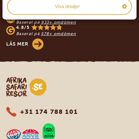
VÅRA KUNDER REKOMMENDERAR
Visa detaljer
AFRIKA SAFARI RESOR
4.9/5
Baserat på
933+ omdömen
4.8/5
Baserat på
578+ omdömen
LÄS MER
Safari-resor i Afrika
+31 174 788 101