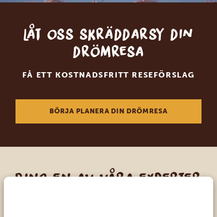
Låt oss skräddarsy din
drömresa
FÅ ETT KOSTNADSFRITT RESEFÖRSLAG
BÖRJA PLANERA DIN DRÖMRESA
Ring en av våra experter
VÅRA SPECIALISTER FINNS HÄR FÖR ATT
HJÄLPA DIG