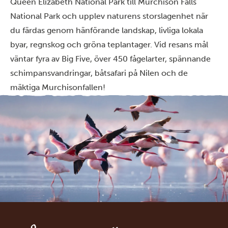
Queen Elizabeth National Park till Murchison Falls
National Park och upplev naturens storslagenhet när
du färdas genom hänförande landskap, livliga lokala
byar, regnskog och gröna teplantager. Vid resans mål
väntar fyra av Big Five, över 450 fågelarter, spännande
schimpansvandringar, båtsafari på Nilen och de
mäktiga Murchisonfallen!