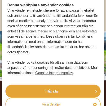
SV:
+31 174 788 101
Denna webbplats använder cookies
Vi använder enhetsidentifierare för att anpassa innehållet
och annonserna till användarna, tillhandahålla funktioner för
OLIKA LÄNDER
sociala medier och analysera vår trafik. Vi vidarebefordrar
även sådana identifierare och annan information från din
enhet till de sociala medier och annons- och analysföretag
som vi samarbetar med. Dessa kan i sin tur kombinera
informationen med annan information som du har
tillhandahållit eller som de har samlat in när du har använt
deras tjänster.
Vi använder också cookies för att samla in data som
anpassar vår annonsering och mäter dess effektivitet. Mer
information finns i
Googles integritetspolicy
.
Footer
Tillåt alla
VÅRA KUNDER REKOMMENDERAR
AFRIKA SAFARI RESOR
Visa detaljer
4.9/5