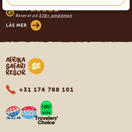
Baserat på
933+ omdömen
4.8/5
Baserat på
578+ omdömen
LÄS MER
Safari-resor i Afrika
+31 174 788 101