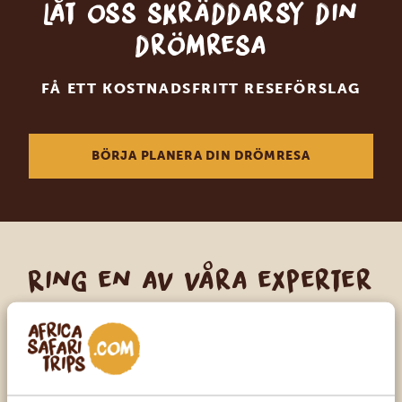
Låt oss skräddarsy din
drömresa
FÅ ETT KOSTNADSFRITT RESEFÖRSLAG
BÖRJA PLANERA DIN DRÖMRESA
Ring en av våra experter
VÅRA SPECIALISTER FINNS HÄR FÖR ATT
HJÄLPA DIG