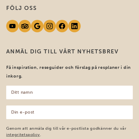
FÖLJ OSS
ANMÄL DIG TILL VÅRT NYHETSBREV
Få inspiration, reseguider och förslag på resplaner i din
inkorg.
Ditt
namn
(Obligatoriskt)
Din
e-
post
(Obligatoriskt)
Genom att anmäla dig till vår e-postlista godkänner du vår
integritetspolicy
.