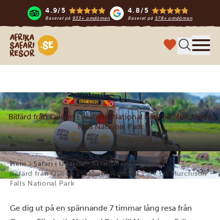
4.9/5
4.8/5
Baserat på
933+ omdömen
Baserat på
578+ omdömen
Safari-resor i Afrika
Meny
Bilfärd från Queen Elizabeth National Park till Murchison
Falls National Park
Hem
Safari i Uganda
Aktiviteter i Uganda
Bilfärd från Queen Elizabeth National Park till Murchison
Falls National Park
Ge dig ut på en spännande 7 timmar lång resa från