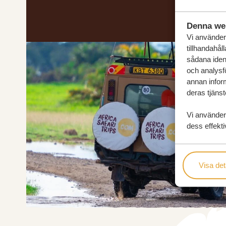
Denna we
Vi använder 
tillhandahål
sådana ident
och analysf
annan inform
deras tjänst
Vi använder
dess effekti
Visa det