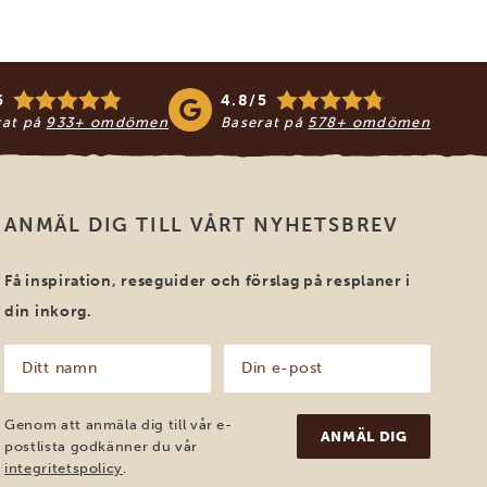
5
4.8/5
rat på
933+ omdömen
Baserat på
578+ omdömen
ANMÄL DIG TILL VÅRT NYHETSBREV
Få inspiration, reseguider och förslag på resplaner i
din inkorg.
Ditt
Din
namn
e-
post
(Obligatoriskt)
(Obligatoriskt)
Genom att anmäla dig till vår e-
postlista godkänner du vår
integritetspolicy
.