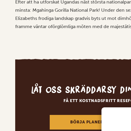
Efter att ha utforskat Ugandas näst största nationalpa
minsta: Mgahinga Gorilla National Park! Under den s
Elizabeths frodiga landskap gradvis byts ut mot dimhö
framme väntar oförglömliga möten med de majestätis
Låt oss skräddarsy d
FÅ ETT KOSTNADSFRITT RESE
BÖRJA PLANERA DIN DRÖM