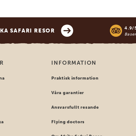
4.9/
KA SAFARI RESOR
Base
OR
INFORMATION
na
Praktisk information
Våra garantier
Ansvarsfullt resande
ka
Flying doctors