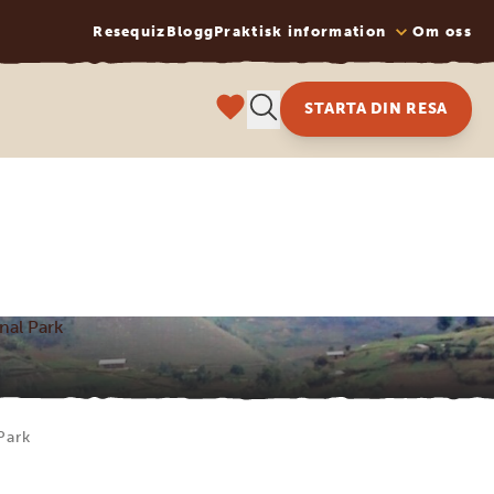
Resequiz
Blogg
Praktisk information
Om oss
STARTA DIN RESA
nal Park
Park