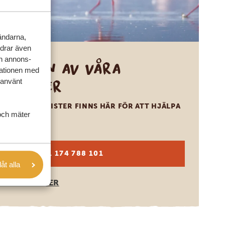
vändarna,
rdrar även
ch annons-
Ring en av våra
mationen med
experter
 använt
VÅRA SPECIALISTER FINNS HÄR FÖR ATT HJÄLPA
och mäter
DIG
SV:
+31 174 788 101
låt alla
OLIKA LÄNDER