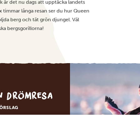
rk är det nu dags att upptäcka landets
ex timmar långa resan ser du hur Queen
ljda berg och tät grön djungel. Väl
ka bergsgorillorna!
in drömresa
FÖRSLAG
RESA