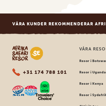
Footer
VÅRA KUNDER REKOMMENDERAR AFRI
Safari-resor i Afrika
VÅRA RES
Resor i Botswa
+31 174 788 101
Resor i Uganda
Resor i Kenya
Resor i Sydafri