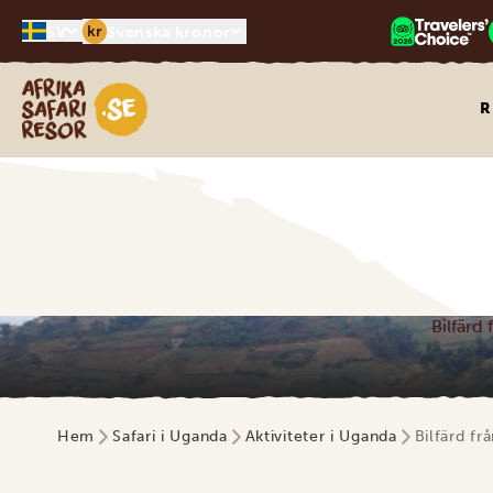
kr
SV
Svenska kronor
Safari-resor i Afrika
R
Bilfärd
Hem
Safari i Uganda
Aktiviteter i Uganda
Bilfärd fr