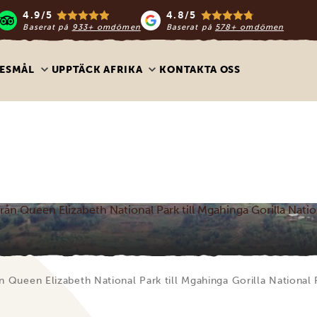
4.9/5
4.8/5
Baserat på
933+ omdömen
Baserat på
578+ omdömen
ESMÅL
UPPTÄCK AFRIKA
KONTAKTA OSS
 från Queen Elizabeth National Park till Mgahinga Gorilla Natio
ån Queen Elizabeth National Park till Mgahinga Gorilla National 