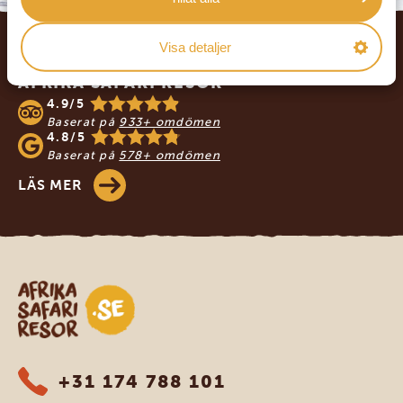
Footer
Visa detaljer
VÅRA KUNDER REKOMMENDERAR
AFRIKA SAFARI RESOR
4.9/5
Baserat på
933+ omdömen
4.8/5
Baserat på
578+ omdömen
LÄS MER
Safari-resor i Afrika
+31 174 788 101