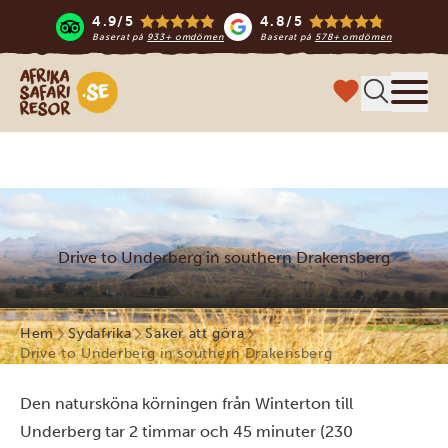
4.9/5
4.8/5
Baserat på
933+ omdömen
Baserat på
578+ omdömen
Safari-resor i Afrika
Meny
Drive to Underberg in southern Drakensberg
Hem
Sydafrika
Saker att göra
Drive to Underberg in southern Drakensberg
Den natursköna körningen från Winterton till
Underberg tar 2 timmar och 45 minuter (230