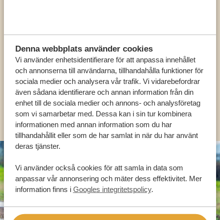
Ring en av våra experter
VÅRA SPECIALISTER FINNS HÄR FÖR ATT
HJÄLPA DIG
Denna webbplats använder cookies
Vi använder enhetsidentifierare för att anpassa innehållet
och annonserna till användarna, tillhandahålla funktioner för
sociala medier och analysera vår trafik. Vi vidarebefordrar
SV:
+31 174 788 101
även sådana identifierare och annan information från din
enhet till de sociala medier och annons- och analysföretag
OLIKA LÄNDER
som vi samarbetar med. Dessa kan i sin tur kombinera
informationen med annan information som du har
tillhandahållit eller som de har samlat in när du har använt
deras tjänster.
Vi använder också cookies för att samla in data som
anpassar vår annonsering och mäter dess effektivitet. Mer
information finns i
Googles integritetspolicy
.