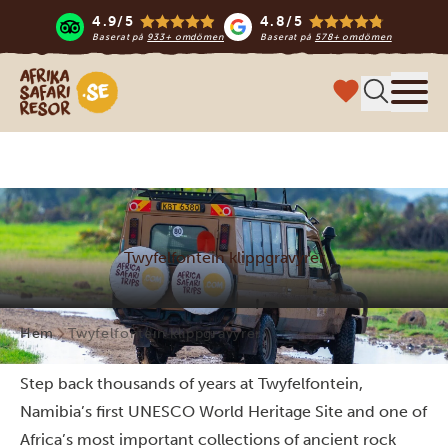
4.9/5
4.8/5
Baserat på
933+ omdömen
Baserat på
578+ omdömen
Safari-resor i Afrika
Meny
Twyfelfontein klippgravyrer
Hem
Twyfelfontein klippgravyrer
Step back thousands of years at Twyfelfontein,
Namibia’s first UNESCO World Heritage Site and one of
Africa’s most important collections of ancient rock