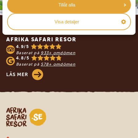
Tillåt alla
Footer
Visa detaljer
VÅRA KUNDER REKOMMENDERAR
AFRIKA SAFARI RESOR
4.9/5
Baserat på
933+ omdömen
4.8/5
Baserat på
578+ omdömen
LÄS MER
Safari-resor i Afrika