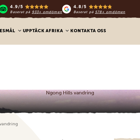
4.9/5
4.8/5
Baserat på
933+ omdömen
Baserat på
578+ omdömen
ESMÅL
UPPTÄCK AFRIKA
KONTAKTA OSS
Ngong Hills vandring
vandring