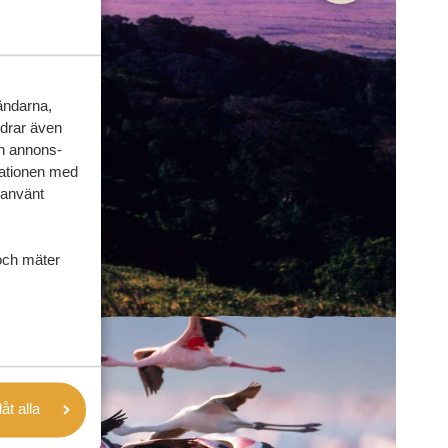
vändarna,
rdrar även
ch annons-
mationen med
 använt
och mäter
låt alla