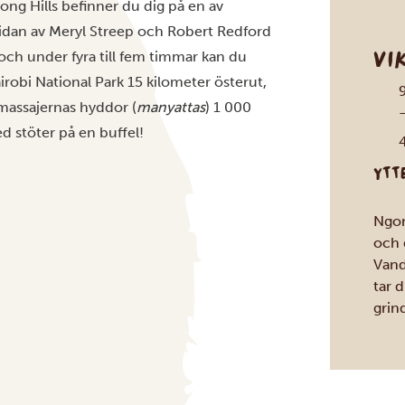
gong Hills befinner du dig på en av
sidan av Meryl Streep och Robert Redford
VI
och under fyra till fem timmar kan du
irobi National Park 15 kilometer österut,
 massajernas hyddor (
manyattas
) 1 000
d stöter på en buffel!
4
YTT
Ngon
och 
Vand
tar d
grind