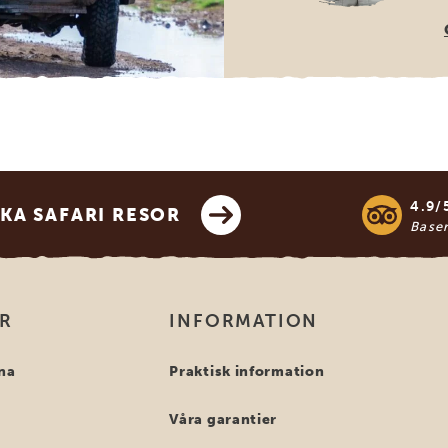
4.9/
KA SAFARI RESOR
Base
OR
INFORMATION
na
Praktisk information
Våra garantier