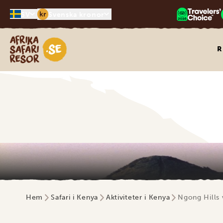
kr
SV
Svenska kronor
Safari-resor i Afrika
R
Hem
Safari i Kenya
Aktiviteter i Kenya
Ngong Hills 