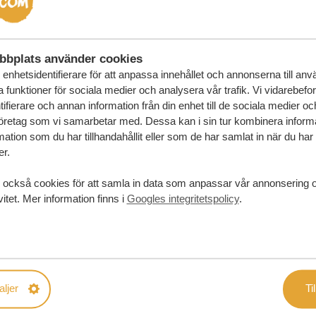
bbplats använder cookies
enhetsidentifierare för att anpassa innehållet och annonserna till an
la funktioner för sociala medier och analysera vår trafik. Vi vidarebefo
ifierare och annan information från din enhet till de sociala medier o
öretag som vi samarbetar med. Dessa kan i sin tur kombinera infor
ation som du har tillhandahållit eller som de har samlat in när du har
er.
 också cookies för att samla in data som anpassar vår annonsering 
vitet. Mer information finns i
Googles integritetspolicy
.
in drömresa
aljer
Til