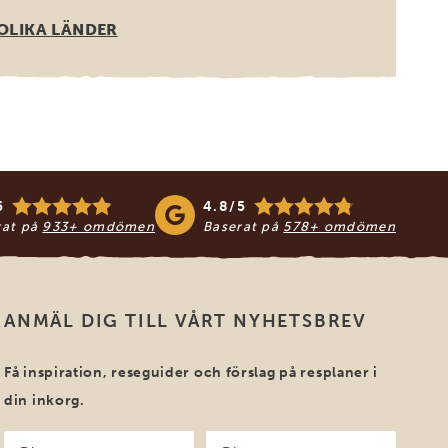
OLIKA LÄNDER
5
4.8/5
rat på
933+ omdömen
Baserat på
578+ omdömen
ANMÄL DIG TILL VÅRT NYHETSBREV
Få inspiration, reseguider och förslag på resplaner i
din inkorg.
Ditt
Din