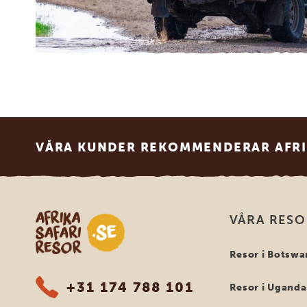
Footer
VÅRA KUNDER REKOMMENDERAR AFRI
Safari-resor i Afrika
VÅRA RES
Resor i Botswa
+31 174 788 101
Resor i Uganda