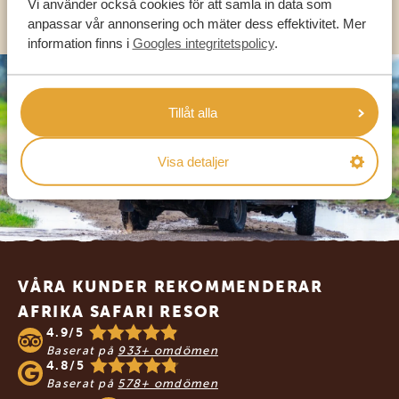
OLIKA LÄNDER
Vi använder också cookies för att samla in data som
anpassar vår annonsering och mäter dess effektivitet. Mer
information finns i
Googles integritetspolicy
.
Tillåt alla
Visa detaljer
Footer
VÅRA KUNDER REKOMMENDERAR
AFRIKA SAFARI RESOR
4.9/5
Baserat på
933+ omdömen
4.8/5
Baserat på
578+ omdömen