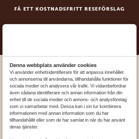
FÅ ETT KOSTNADSFRITT RESEFÖRSLAG
BÖRJA PLANERA DIN DRÖMRESA
Denna webbplats använder cookies
Ring en av våra experter
Vi använder enhetsidentifierare för att anpassa innehållet
och annonserna till användarna, tillhandahålla funktioner för
sociala medier och analysera vår trafik. Vi vidarebefordrar
VÅRA SPECIALISTER FINNS HÄR FÖR ATT
även sådana identifierare och annan information från din
HJÄLPA DIG
enhet till de sociala medier och annons- och analysföretag
som vi samarbetar med. Dessa kan i sin tur kombinera
informationen med annan information som du har
tillhandahållit eller som de har samlat in när du har använt
SV:
+31 174 788 101
deras tjänster.