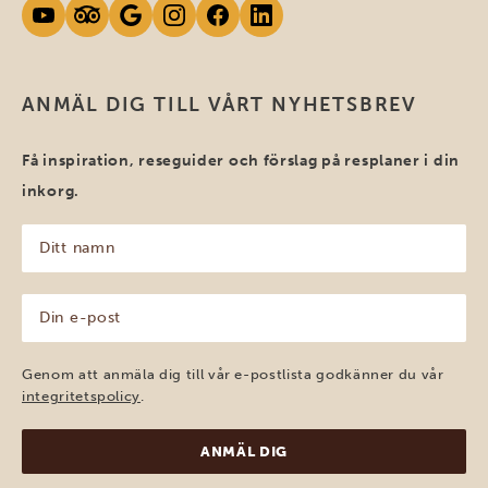
ANMÄL DIG TILL VÅRT NYHETSBREV
Få inspiration, reseguider och förslag på resplaner i din
inkorg.
Ditt
namn
(Obligatoriskt)
Din
e-
post
(Obligatoriskt)
Genom att anmäla dig till vår e-postlista godkänner du vår
integritetspolicy
.