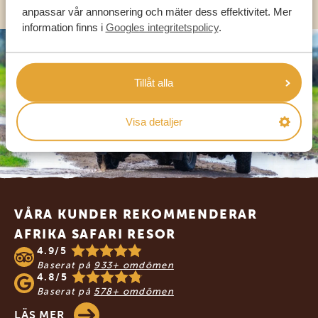
anpassar vår annonsering och mäter dess effektivitet. Mer
information finns i
Googles integritetspolicy
.
Tillåt alla
Visa detaljer
Footer
VÅRA KUNDER REKOMMENDERAR
AFRIKA SAFARI RESOR
4.9/5
Baserat på
933+ omdömen
4.8/5
Baserat på
578+ omdömen
LÄS MER