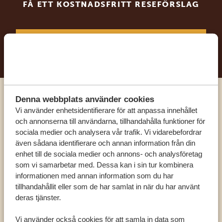
FÅ ETT KOSTNADSFRITT RESEFÖRSLAG
BÖRJA PLANERA DIN DRÖMRESA
Denna webbplats använder cookies
Ring en av våra experter
Vi använder enhetsidentifierare för att anpassa innehållet
och annonserna till användarna, tillhandahålla funktioner för
sociala medier och analysera vår trafik. Vi vidarebefordrar
VÅRA SPECIALISTER FINNS HÄR FÖR ATT
även sådana identifierare och annan information från din
HJÄLPA DIG
enhet till de sociala medier och annons- och analysföretag
som vi samarbetar med. Dessa kan i sin tur kombinera
informationen med annan information som du har
SV:
+31 174 788 101
tillhandahållit eller som de har samlat in när du har använt
deras tjänster.
OLIKA LÄNDER
Vi använder också cookies för att samla in data som