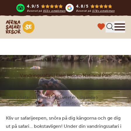
4.9/5
4.8/5
Baserat på
933+ omdömen
Baserat på
578+ omdömen
Safari-resor i Afrika
Meny
Vandringssafari i Lake Mburo National Park
Hem
Safari i Uganda
Aktiviteter i Uganda
Vandringssafari i Lake Mburo National Park
Kliv ur safarijeepen, snöra på dig kängorna och ge dig
ut på safari… bokstavligen! Under din vandringssafari i