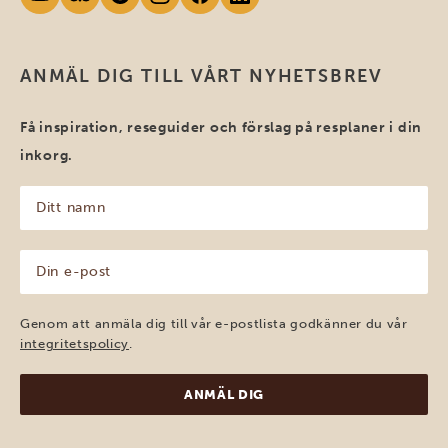
ANMÄL DIG TILL VÅRT NYHETSBREV
Få inspiration, reseguider och förslag på resplaner i din
inkorg.
Ditt
namn
(Obligatoriskt)
Din
e-
post
(Obligatoriskt)
Genom att anmäla dig till vår e-postlista godkänner du vår
integritetspolicy
.