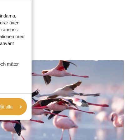
vändarna,
rdrar även
ch annons-
mationen med
 använt
och mäter
låt alla