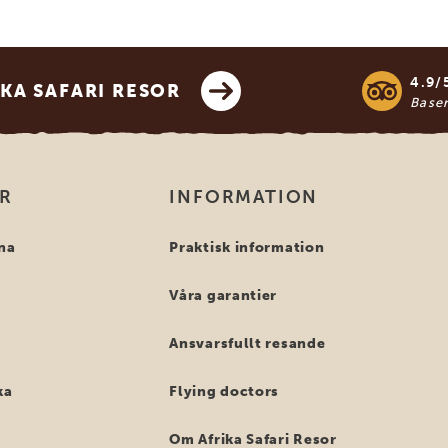
4.9/
KA SAFARI RESOR
Base
OR
INFORMATION
na
Praktisk information
Våra garantier
Ansvarsfullt resande
ka
Flying doctors
Om Afrika Safari Resor