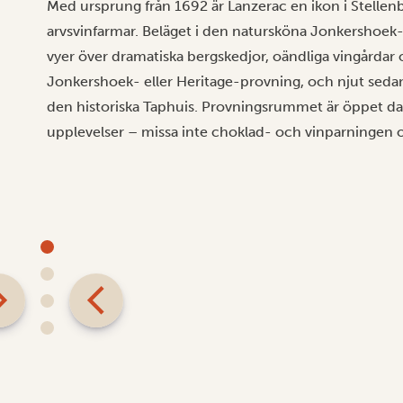
Med ursprung från 1692 är Lanzerac en ikon i Stellenb
arvsvinfarmar. Beläget i den natursköna Jonkershoek
vyer över dramatiska bergskedjor, oändliga vingårda
Jonkershoek- eller Heritage-provning, och njut sedan
den historiska Taphuis. Provningsrummet är öppet da
upplevelser – missa inte choklad- och vinparningen 