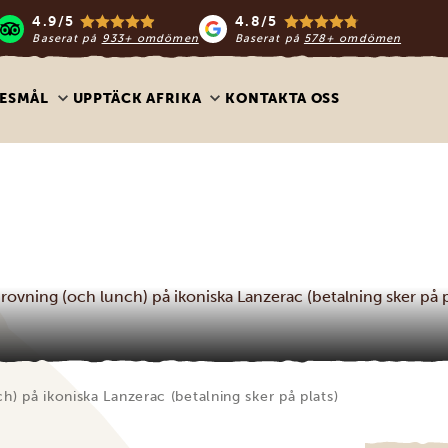
4.9/5
4.8/5
Baserat på
933+ omdömen
Baserat på
578+ omdömen
ESMÅL
UPPTÄCK AFRIKA
KONTAKTA OSS
rovning (och lunch) på ikoniska Lanzerac (betalning sker på p
h) på ikoniska Lanzerac (betalning sker på plats)