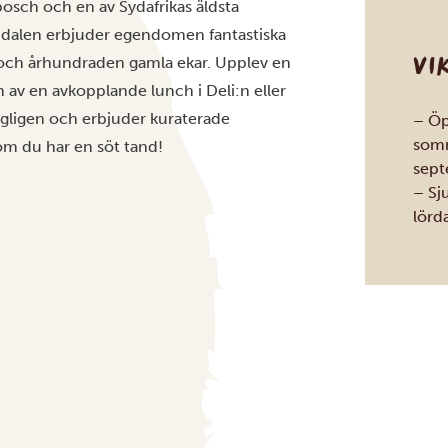
osch och en av Sydafrikas äldsta
-dalen erbjuder egendomen fantastiska
VI
r och århundraden gamla ekar. Upplev en
 av en avkopplande lunch i Deli:n eller
gligen och erbjuder kuraterade
– Öpp
somm
om du har en söt tand!
sept
– Sj
lörda