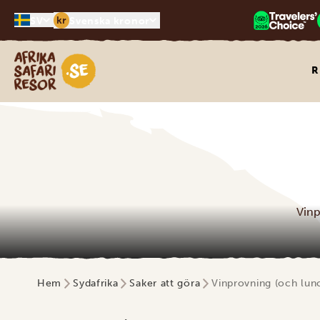
kr
SV
Svenska kronor
Safari-resor i Afrika
R
Vinp
Hem
Sydafrika
Saker att göra
Vinprovning (och lunc