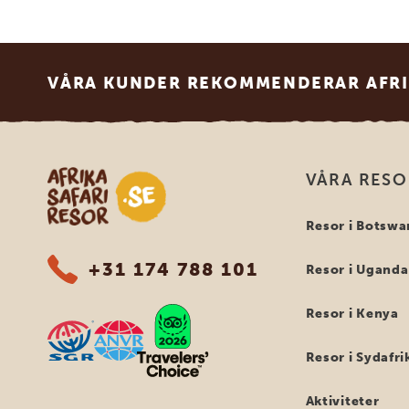
Footer
VÅRA KUNDER REKOMMENDERAR AFRI
Safari-resor i Afrika
VÅRA RES
Resor i Botswa
+31 174 788 101
Resor i Uganda
Resor i Kenya
Resor i Sydafri
Aktiviteter