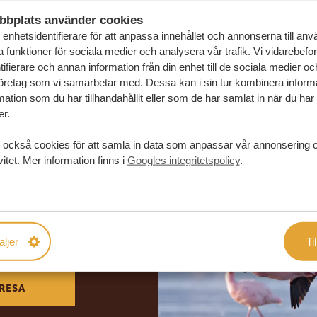
bbplats använder cookies
enhetsidentifierare för att anpassa innehållet och annonserna till an
la funktioner för sociala medier och analysera vår trafik. Vi vidarebefo
ifierare och annan information från din enhet till de sociala medier o
öretag som vi samarbetar med. Dessa kan i sin tur kombinera infor
ation som du har tillhandahållit eller som de har samlat in när du har
er.
 också cookies för att samla in data som anpassar vår annonsering 
vitet. Mer information finns i
Googles integritetspolicy
.
in drömresa
FÖRSLAG
aljer
Til
RESA