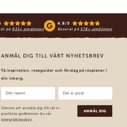
5
4.8/5
rat på
933+ omdömen
Baserat på
578+ omdömen
ANMÄL DIG TILL VÅRT NYHETSBREV
Få inspiration, reseguider och förslag på resplaner i
din inkorg.
Ditt
Din
namn
e-
post
(Obligatoriskt)
(Obligatoriskt)
Genom att anmäla dig till vår e-
postlista godkänner du vår
integritetspolicy
.