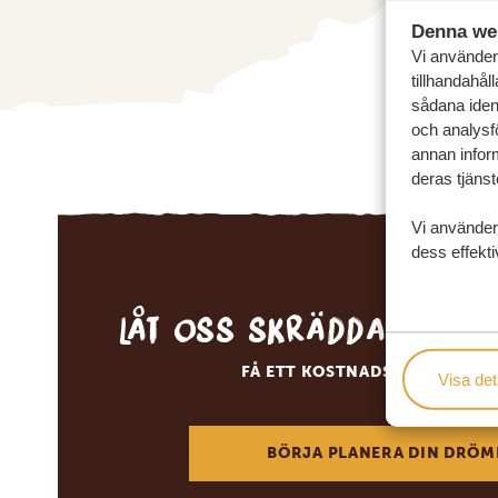
Denna we
Vi använder 
tillhandahål
sådana ident
och analysf
annan inform
deras tjänst
Vi använder
dess effekti
Låt oss skräddarsy d
FÅ ETT KOSTNADSFRITT RESE
Visa det
BÖRJA PLANERA DIN DRÖM