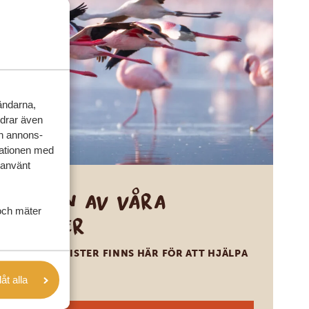
vändarna,
rdrar även
ch annons-
mationen med
 använt
Ring en av våra
och mäter
experter
VÅRA SPECIALISTER FINNS HÄR FÖR ATT HJÄLPA
DIG
låt alla