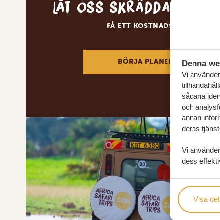
Låt oss skräddarsy d
FÅ ETT KOSTNADSFRITT RESE
BÖRJA PLANERA DIN DRÖM
Denna we
Vi använder 
tillhandahål
sådana ident
och analysf
annan inform
deras tjänst
Vi använder
dess effekti
Visa det