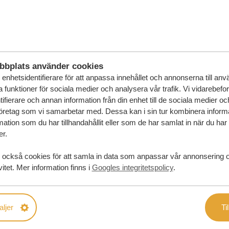
in drömresa
FÖRSLAG
RESA
bbplats använder cookies
enhetsidentifierare för att anpassa innehållet och annonserna till an
la funktioner för sociala medier och analysera vår trafik. Vi vidarebefo
ifierare och annan information från din enhet till de sociala medier o
öretag som vi samarbetar med. Dessa kan i sin tur kombinera infor
ation som du har tillhandahållit eller som de har samlat in när du har
er.
 också cookies för att samla in data som anpassar vår annonsering 
vitet. Mer information finns i
Googles integritetspolicy
.
aljer
Til