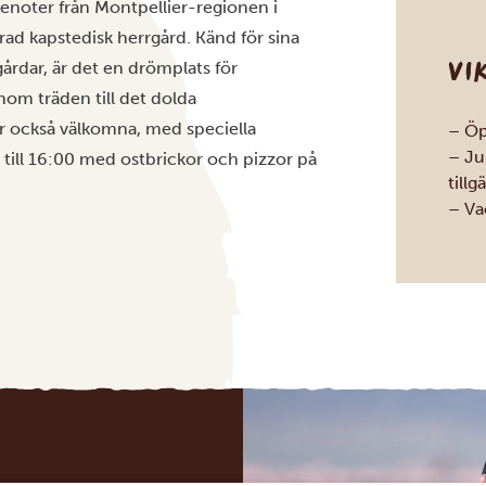
enoter från Montpellier-regionen i
rad kapstedisk herrgård. Känd för sina
VI
gårdar, är det en drömplats för
nom träden till det dolda
 också välkomna, med speciella
– Öpp
– Ju
 till 16:00 med ostbrickor och pizzor på
tillg
– Va