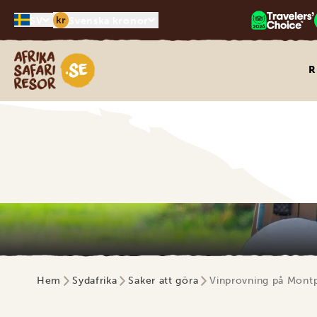
kr
SV
Svenska kronor
Safari-resor i Afrika
R
Hem
Sydafrika
Saker att göra
Vinprovning på Montp