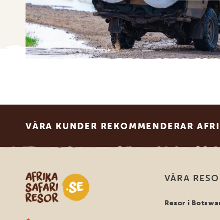
Footer
VÅRA KUNDER REKOMMENDERAR AFRI
Safari-resor i Afrika
VÅRA RES
Resor i Botswa