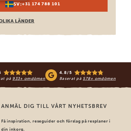
SV:
+31 174 788 101
OLIKA LÄNDER
5
4.8/5
rat på
933+ omdömen
Baserat på
578+ omdömen
ANMÄL DIG TILL VÅRT NYHETSBREV
Få inspiration, reseguider och förslag på resplaner i
din inkorg.