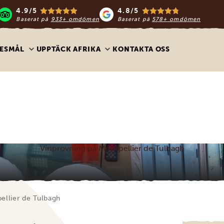
4.9/5
4.8/5
Baserat på
933+ omdömen
Baserat på
578+ omdömen
ESMÅL
UPPTÄCK AFRIKA
KONTAKTA OSS
Vinprovning på Montpellier de Tulbagh
ellier de Tulbagh