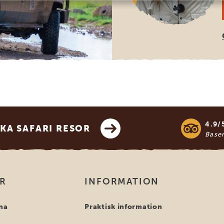
4.9/
KA SAFARI RESOR
Base
OR
INFORMATION
na
Praktisk information