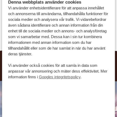
Denna webbplats använder cookies
Vi använder enhetsidentifierare för att anpassa innehållet
och annonserna till användarna, tillhandahålla funktioner för
SE ALLA VANLIGA FRÅGOR
sociala medier och analysera vår trafik. Vi vidarebefordrar
även sådana identifierare och annan information från din
OM OSS
enhet till de sociala medier och annons- och analysföretag
som vi samarbetar med. Dessa kan i sin tur kombinera
informationen med annan information som du har
tillhandahållit eller som de har samlat in när du har använt
deras tjänster.
Har du fler frågor? Våra resekonsulter hjälper dig gärna.
Vi använder också cookies för att samla in data som
Kontakta oss så berättar vi mer.
anpassar vår annonsering och mäter dess effektivitet. Mer
information finns i
Googles integritetspolicy
.