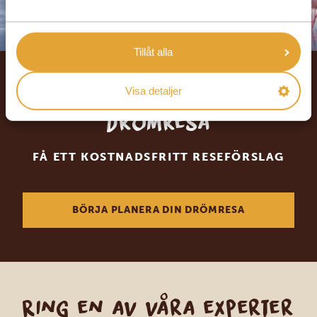
Tillåt alla
Låt oss skräddarsy din
Visa detaljer
drömresa
FÅ ETT KOSTNADSFRITT RESEFÖRSLAG
BÖRJA PLANERA DIN DRÖMRESA
Ring en av våra experter