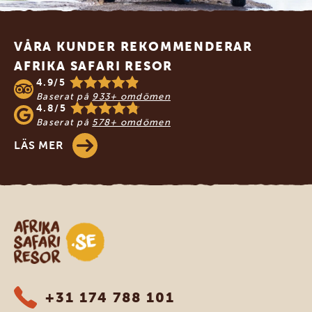
Footer
VÅRA KUNDER REKOMMENDERAR
AFRIKA SAFARI RESOR
4.9/5
Baserat på
933+ omdömen
4.8/5
Baserat på
578+ omdömen
LÄS MER
Safari-resor i Afrika
+31 174 788 101