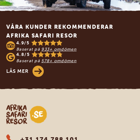
Footer
VÅRA KUNDER REKOMMENDERAR
AFRIKA SAFARI RESOR
4.9/5
Baserat på
933+ omdömen
4.8/5
Baserat på
578+ omdömen
LÄS MER
Safari-resor i Afrika
+31 174 788 101