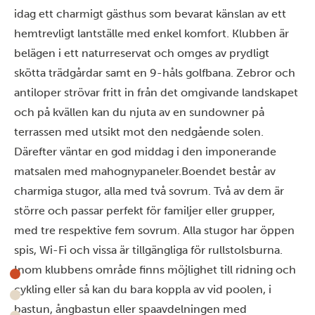
idag ett charmigt gästhus som bevarat känslan av ett
hemtrevligt lantställe med enkel komfort. Klubben är
belägen i ett naturreservat och omges av prydligt
skötta trädgårdar samt en 9-håls golfbana. Zebror och
antiloper strövar fritt in från det omgivande landskapet
och på kvällen kan du njuta av en sundowner på
terrassen med utsikt mot den nedgående solen.
Därefter väntar en god middag i den imponerande
matsalen med mahognypaneler.
Boendet består av
charmiga stugor, alla med två sovrum. Två av dem är
större och passar perfekt för familjer eller grupper,
med tre respektive fem sovrum. Alla stugor har öppen
spis, Wi-Fi och vissa är tillgängliga för rullstolsburna.
Inom klubbens område finns möjlighet till ridning och
cykling eller så kan du bara koppla av vid poolen, i
bastun, ångbastun eller spaavdelningen med