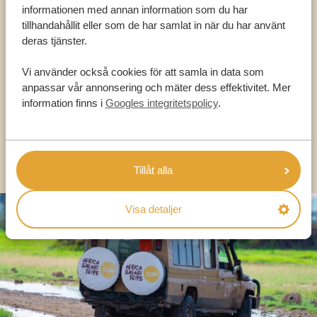
Ring en av våra experter
informationen med annan information som du har
tillhandahållit eller som de har samlat in när du har använt
VÅRA SPECIALISTER FINNS HÄR FÖR ATT
deras tjänster.
HJÄLPA DIG
Vi använder också cookies för att samla in data som
anpassar vår annonsering och mäter dess effektivitet. Mer
information finns i
Googles integritetspolicy
.
SV:
+31 174 788 101
OLIKA LÄNDER
Tillåt alla
Visa detaljer