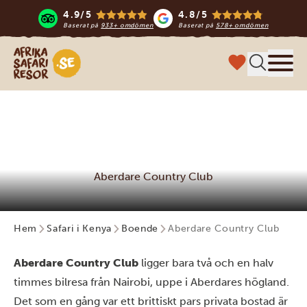
4.9/5
4.8/5
Baserat på
933+ omdömen
Baserat på
578+ omdömen
Safari-resor i Afrika
Meny
Aberdare Country Club
Hem
Safari i Kenya
Boende
Aberdare Country Club
Aberdare Country Club
ligger bara två och en halv
timmes bilresa från Nairobi, uppe i Aberdares högland.
Det som en gång var ett brittiskt pars privata bostad är