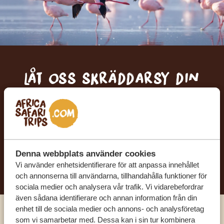
Låt oss skräddarsy din
drömresa
FÅ ETT KOSTNADSFRITT RESEFÖRSLAG
Denna webbplats använder cookies
BÖRJA PLANERA DIN DRÖMRESA
Vi använder enhetsidentifierare för att anpassa innehållet
och annonserna till användarna, tillhandahålla funktioner för
sociala medier och analysera vår trafik. Vi vidarebefordrar
även sådana identifierare och annan information från din
enhet till de sociala medier och annons- och analysföretag
som vi samarbetar med. Dessa kan i sin tur kombinera