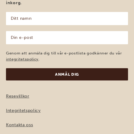
inkorg.
Ditt
namn
(Obligatoriskt)
Din
e-
post
(Obligatoriskt)
Genom att anmäla dig till vår e-postlista godkänner du vår
integritetspolicy
.
Resevillkor
Integritetspolicy
Kontakta oss