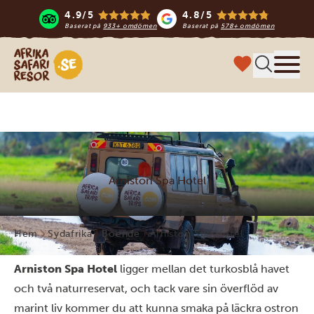
4.9/5
4.8/5
Baserat på
933+ omdömen
Baserat på
578+ omdömen
Safari-resor i Afrika
Meny
Arniston Spa Hotel
Hem
Sydafrika
Boende
Arniston Spa Hotel
Arniston Spa Hotel
ligger mellan det turkosblå havet
och två naturreservat, och tack vare sin överflöd av
marint liv kommer du att kunna smaka på läckra ostron