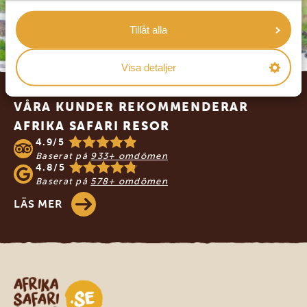
Tillåt alla
Visa detaljer
Footer
VÅRA KUNDER REKOMMENDERAR
AFRIKA SAFARI RESOR
4.9/5
Baserat på
933+ omdömen
4.8/5
Baserat på
578+ omdömen
LÄS MER
Safari-resor i Afrika