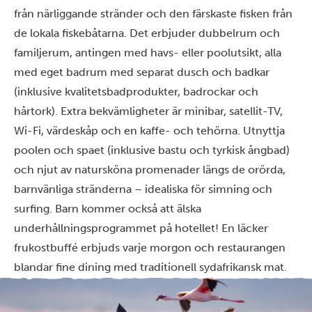
från närliggande stränder och den färskaste fisken från
de lokala fiskebåtarna. Det erbjuder dubbelrum och
familjerum, antingen med havs- eller poolutsikt, alla
med eget badrum med separat dusch och badkar
(inklusive kvalitetsbadprodukter, badrockar och
hårtork). Extra bekvämligheter är minibar, satellit-TV,
Wi-Fi, värdeskåp och en kaffe- och tehörna. Utnyttja
poolen och spaet (inklusive bastu och tyrkisk ångbad)
och njut av natursköna promenader längs de orörda,
barnvänliga stränderna – idealiska för simning och
surfing. Barn kommer också att älska
underhållningsprogrammet på hotellet! En läcker
frukostbuffé erbjuds varje morgon och restaurangen
blandar fine dining med traditionell sydafrikansk mat.