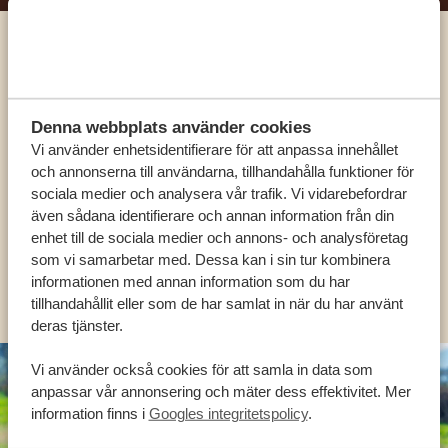
Ring en av våra experter
VÅRA SPECIALISTER FINNS HÄR FÖR ATT
Denna webbplats använder cookies
HJÄLPA DIG
Vi använder enhetsidentifierare för att anpassa innehållet
och annonserna till användarna, tillhandahålla funktioner för
sociala medier och analysera vår trafik. Vi vidarebefordrar
även sådana identifierare och annan information från din
SV:
+31 174 788 101
enhet till de sociala medier och annons- och analysföretag
som vi samarbetar med. Dessa kan i sin tur kombinera
informationen med annan information som du har
OLIKA LÄNDER
tillhandahållit eller som de har samlat in när du har använt
deras tjänster.
Vi använder också cookies för att samla in data som
anpassar vår annonsering och mäter dess effektivitet. Mer
information finns i
Googles integritetspolicy
.