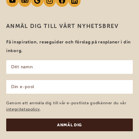
ANMÄL DIG TILL VÅRT NYHETSBREV
Få inspiration, reseguider och förslag på resplaner i din
inkorg.
Ditt
namn
(Obligatoriskt)
Din
e-
post
(Obligatoriskt)
Genom att anmäla dig till vår e-postlista godkänner du vår
integritetspolicy
.