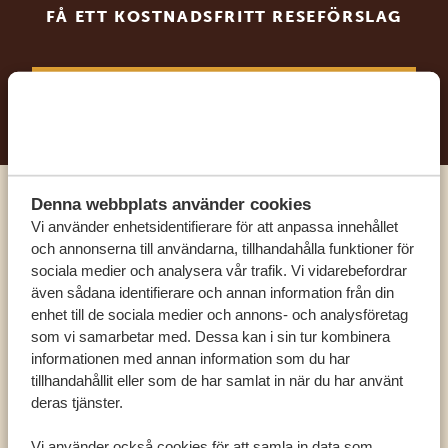
FÅ ETT KOSTNADSFRITT RESEFÖRSLAG
BÖRJA PLANERA DIN DRÖMRESA
Denna webbplats använder cookies
Ring en av våra experter
Vi använder enhetsidentifierare för att anpassa innehållet
och annonserna till användarna, tillhandahålla funktioner för
sociala medier och analysera vår trafik. Vi vidarebefordrar
VÅRA SPECIALISTER FINNS HÄR FÖR ATT
även sådana identifierare och annan information från din
HJÄLPA DIG
enhet till de sociala medier och annons- och analysföretag
som vi samarbetar med. Dessa kan i sin tur kombinera
informationen med annan information som du har
SV:
+31 174 788 101
tillhandahållit eller som de har samlat in när du har använt
deras tjänster.
OLIKA LÄNDER
Vi använder också cookies för att samla in data som