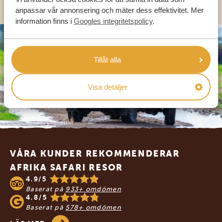
anpassar vår annonsering och mäter dess effektivitet. Mer
information finns i
Googles integritetspolicy
.
Tillåt alla
Visa detaljer
Footer
VÅRA KUNDER REKOMMENDERAR
AFRIKA SAFARI RESOR
4.9/5
Baserat på
933+ omdömen
4.8/5
Baserat på
578+ omdömen