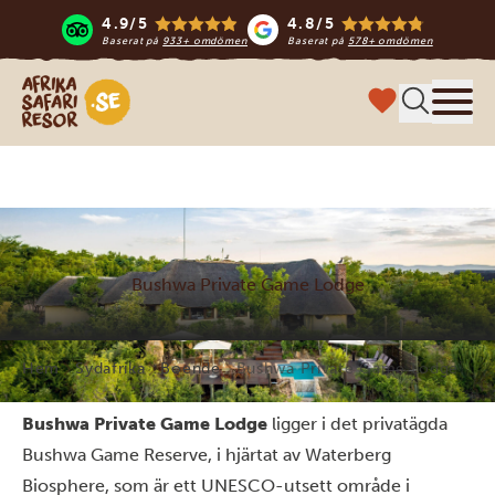
4.9/5
4.8/5
Baserat på
933+ omdömen
Baserat på
578+ omdömen
Safari-resor i Afrika
Meny
Bushwa Private Game Lodge
Hem
Sydafrika
Boende
Bushwa Private Game Lodge
Bushwa Private Game Lodge
ligger i det privatägda
Bushwa Game Reserve, i hjärtat av Waterberg
Biosphere, som är ett UNESCO-utsett område i