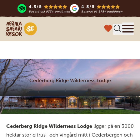
4.9/5
4.8/5
Baserat på
933+ omdömen
Baserat på
578+ omdömen
Safari-resor i Afrika
Meny
Cederberg Ridge Wilderness Lodge
Hem
Sydafrika
Boende
Cederberg Ridge Wilderness Lodge
Cederberg Ridge Wilderness Lodge
ligger på en 3000
hektar stor citrus- och vingård mitt i Cederbergen och