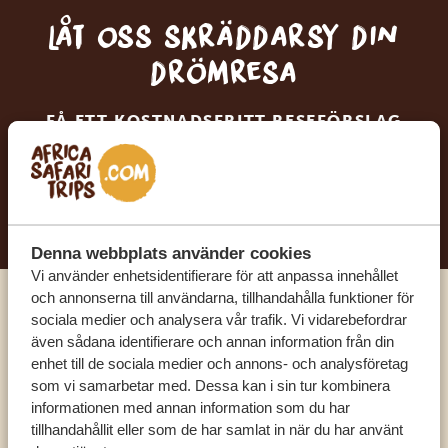
Låt oss skräddarsy din
drömresa
FÅ ETT KOSTNADSFRITT RESEFÖRSLAG
BÖRJA PLANERA DIN DRÖMRESA
Denna webbplats använder cookies
Vi använder enhetsidentifierare för att anpassa innehållet
och annonserna till användarna, tillhandahålla funktioner för
Ring en av våra experter
sociala medier och analysera vår trafik. Vi vidarebefordrar
även sådana identifierare och annan information från din
enhet till de sociala medier och annons- och analysföretag
VÅRA SPECIALISTER FINNS HÄR FÖR ATT
som vi samarbetar med. Dessa kan i sin tur kombinera
HJÄLPA DIG
informationen med annan information som du har
tillhandahållit eller som de har samlat in när du har använt