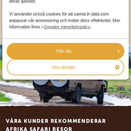
deras tjänster.
SV:
+31 174 788 101
Vi använder också cookies för att samla in data som
anpassar vår annonsering och mäter dess effektivitet. Mer
OLIKA LÄNDER
information finns i
Googles integritetspolicy
.
Tillåt alla
Visa detaljer
Footer
VÅRA KUNDER REKOMMENDERAR
AFRIKA SAFARI RESOR