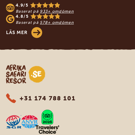
4.9/5
Baserat på
933+ omdömen
4.8/5
Baserat på
578+ omdömen
LÄS MER
Safari-resor i Afrika
+31 174 788 101