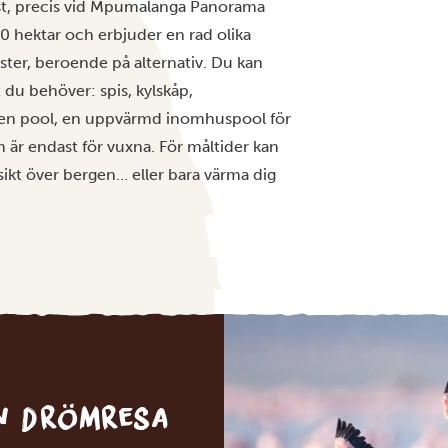
Rest, precis vid Mpumalanga Panorama
00 hektar och erbjuder en rad olika
ster, beroende på alternativ. Du kan
t du behöver: spis, kylskåp,
å en pool, en uppvärmd inomhuspool för
 är endast för vuxna. För måltider kan
ikt över bergen… eller bara värma dig
in drömresa