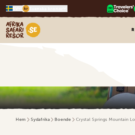
kr
SV
Svenska kronor
Safari-resor i Afrika
R
Hem
Sydafrika
Boende
Crystal Springs Mountain L