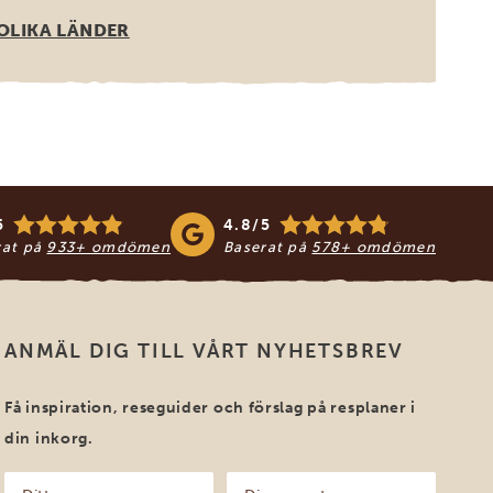
OLIKA LÄNDER
5
4.8/5
rat på
933+ omdömen
Baserat på
578+ omdömen
ANMÄL DIG TILL VÅRT NYHETSBREV
Få inspiration, reseguider och förslag på resplaner i
din inkorg.
Ditt
Din