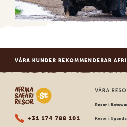
Footer
VÅRA KUNDER REKOMMENDERAR AFRI
Safari-resor i Afrika
VÅRA RES
Resor i Botswa
+31 174 788 101
Resor i Uganda