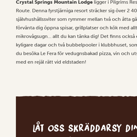
Crystal Springs Mountain Lodge
ligger i Pilgrims 
Route. Denna fyrstjärniga resort sträcker sig över 2 4
självhushållssviter som rymmer mellan två och åtta gä
förvänta dig öppna spisar, grillplatser och kök med all
mikrovågsugn… allt du kan tänka dig! Det finns ocks
kyligare dagar och två bubbelpooler i klubbhuset, som
du besöka Le Fera för vedugnsbakad pizza, vin och uts
med en rejäl rätt vid eldstaden!
Låt oss skräddarsy d