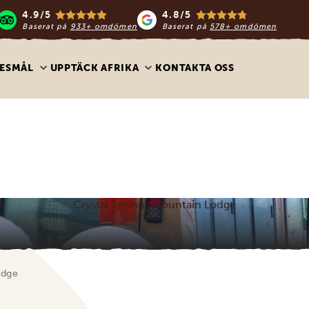
4.9/5
4.8/5
Baserat på
933+ omdömen
Baserat på
578+ omdömen
ESMÅL
UPPTÄCK AFRIKA
KONTAKTA OSS
Crystal Springs Mountain Lodge
odge