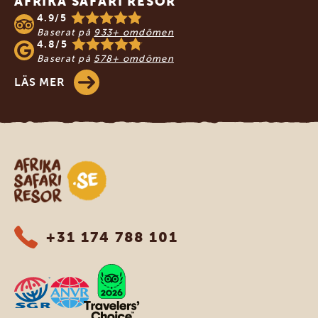
AFRIKA SAFARI RESOR
4.9/5
Baserat på
933+ omdömen
4.8/5
Baserat på
578+ omdömen
LÄS MER
Safari-resor i Afrika
+31 174 788 101