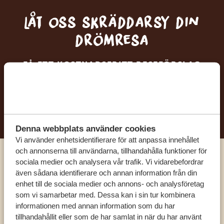
Låt oss skräddarsy din
drömresa
FÅ ETT KOSTNADSFRITT RESEFÖRSLAG
BÖRJA PLANERA DIN DRÖMRESA
Denna webbplats använder cookies
Vi använder enhetsidentifierare för att anpassa innehållet
och annonserna till användarna, tillhandahålla funktioner för
sociala medier och analysera vår trafik. Vi vidarebefordrar
Ring en av våra experter
även sådana identifierare och annan information från din
enhet till de sociala medier och annons- och analysföretag
som vi samarbetar med. Dessa kan i sin tur kombinera
VÅRA SPECIALISTER FINNS HÄR FÖR ATT
informationen med annan information som du har
HJÄLPA DIG
tillhandahållit eller som de har samlat in när du har använt