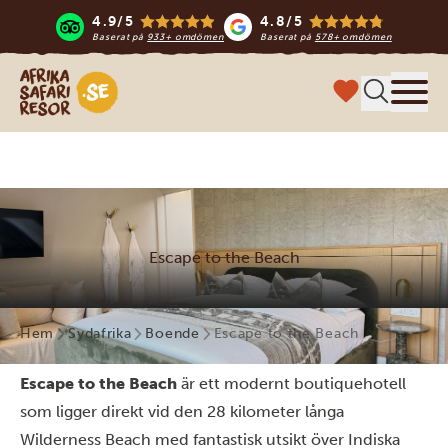
4.9/5
4.8/5
Baserat på
933+ omdömen
Baserat på
578+ omdömen
Safari-resor i Afrika
Meny
Escape to the Beach
Hem
Sydafrika
Boende
Escape to the Beach
Escape to the Beach
är ett modernt boutiquehotell
som ligger direkt vid den 28 kilometer långa
Wilderness Beach med fantastisk utsikt över Indiska