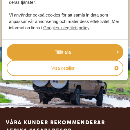
deras tjänster.
SV:
+31 174 788 101
Vi använder också cookies för att samla in data som
anpassar vår annonsering och mäter dess effektivitet. Mer
information finns i
Googles integritetspolicy
.
OLIKA LÄNDER
Tillåt alla
Visa detaljer
Footer
VÅRA KUNDER REKOMMENDERAR