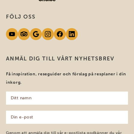
FÖLJ OSS
ANMÄL DIG TILL VÅRT NYHETSBREV
Få inspiration, reseguider och förslag på resplaner i din
inkorg.
Ditt
namn
(Obligatoriskt)
Din
e-
post
(Obligatoriskt)
Genom att anmäla dig till vår e-postlista godkänner du vår