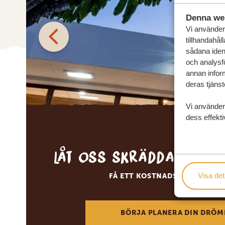
Denna we
Vi använder 
tillhandahål
sådana ident
och analysf
annan inform
deras tjänst
Vi använder
dess effekti
Låt oss skräddarsy d
Visa det
FÅ ETT KOSTNADSFRITT RESE
BÖRJA PLANERA DIN DRÖM