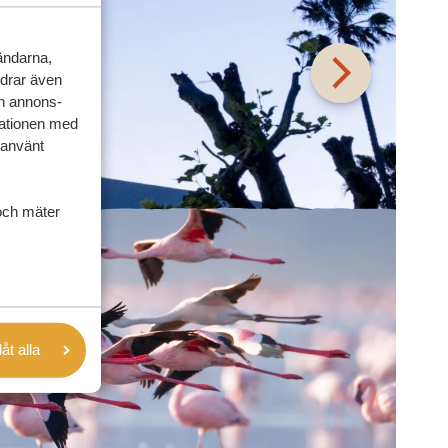
vändarna,
rdrar även
ch annons-
mationen med
 använt
och mäter
låt alla