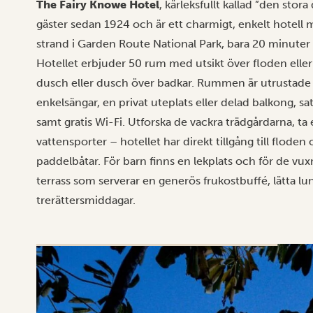
The Fairy Knowe Hotel
, kärleksfullt kallad ”den stor
gäster sedan 1924 och är ett charmigt, enkelt hotell 
strand i Garden Route National Park, bara 20 minuter 
Hotellet erbjuder 50 rum med utsikt över floden ell
dusch eller dusch över badkar. Rummen är utrustade m
enkelsängar, en privat uteplats eller delad balkong, sate
samt gratis Wi-Fi. Utforska de vackra trädgårdarna, ta 
vattensporter – hotellet har direkt tillgång till flode
paddelbåtar. För barn finns en lekplats och för de vu
terrass som serverar en generös frukostbuffé, lätta 
trerättersmiddagar.