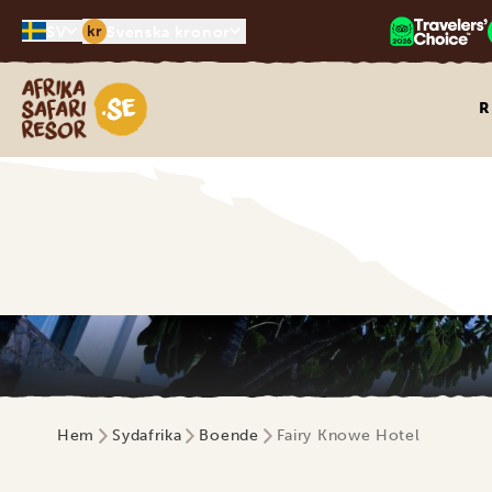
kr
SV
Svenska kronor
Safari-resor i Afrika
R
Hem
Sydafrika
Boende
Fairy Knowe Hotel