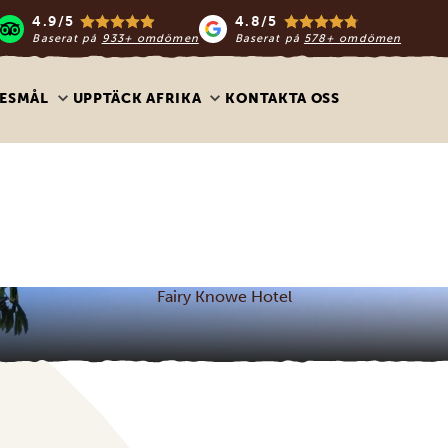
4.9/5
4.8/5
Baserat på
933+ omdömen
Baserat på
578+ omdömen
ESMÅL
UPPTÄCK AFRIKA
KONTAKTA OSS
Fairy Knowe Hotel