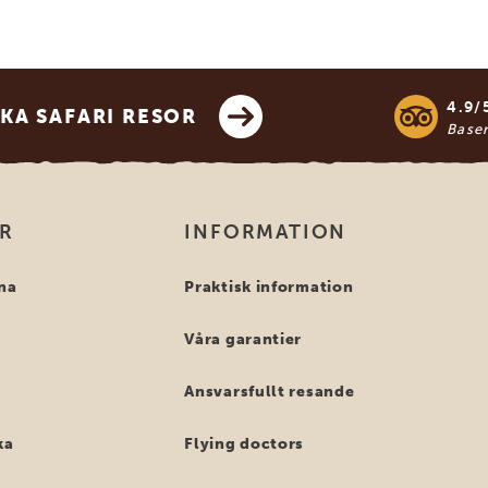
4.9/
KA SAFARI RESOR
Base
OR
INFORMATION
na
Praktisk information
Våra garantier
Ansvarsfullt resande
ka
Flying doctors