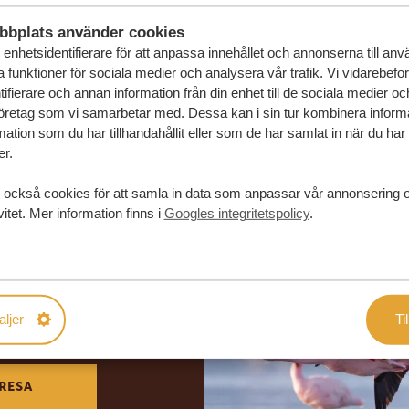
bbplats använder cookies
enhetsidentifierare för att anpassa innehållet och annonserna till an
la funktioner för sociala medier och analysera vår trafik. Vi vidarebefo
ifierare och annan information från din enhet till de sociala medier o
öretag som vi samarbetar med. Dessa kan i sin tur kombinera infor
ation som du har tillhandahållit eller som de har samlat in när du har
er.
 också cookies för att samla in data som anpassar vår annonsering 
vitet. Mer information finns i
Googles integritetspolicy
.
in drömresa
aljer
Til
FÖRSLAG
RESA