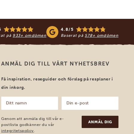
5
4.8/5
rat på
933+ omdömen
Baserat på
578+ omdömen
ANMÄL DIG TILL VÅRT NYHETSBREV
Få inspiration, reseguider och förslag på resplaner i
din inkorg.
Ditt
Din
namn
e-
post
(Obligatoriskt)
(Obligatoriskt)
Genom att anmäla dig till vår e-
postlista godkänner du vår
integritetspolicy
.