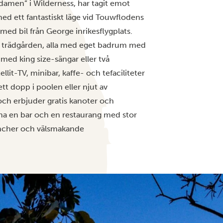
a damen” i Wilderness, har tagit emot
med ett fantastiskt läge vid Touwflodens
med bil från George inrikesflygplats.
er trädgården, alla med eget badrum med
ed king size-sängar eller två
llit-TV, minibar, kaffe- och tefaciliteter
ett dopp i poolen eller njut av
n och erbjuder gratis kanoter och
xna en bar och en restaurang med stor
luncher och välsmakande