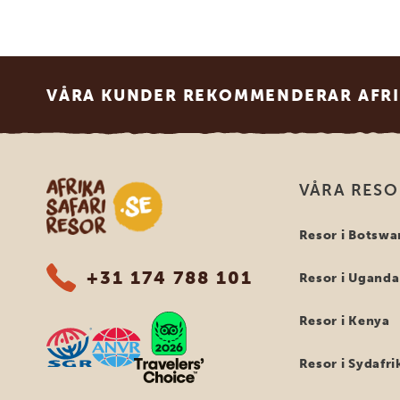
Footer
VÅRA KUNDER REKOMMENDERAR AFRI
Safari-resor i Afrika
VÅRA RES
Resor i Botswa
+31 174 788 101
Resor i Uganda
Resor i Kenya
Resor i Sydafri