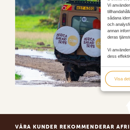
Vi använder 
tillhandahål
sådana ident
och analysf
annan inform
deras tjänst
Vi använder
dess effekti
Visa det
Footer
VÅRA KUNDER REKOMMENDERAR AFRI