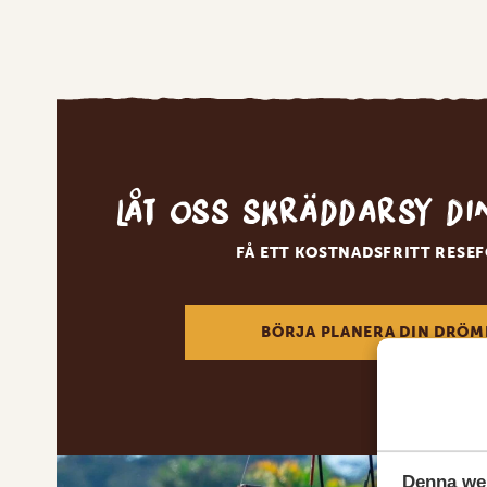
Låt oss skräddarsy d
FÅ ETT KOSTNADSFRITT RESE
BÖRJA PLANERA DIN DRÖM
Denna we