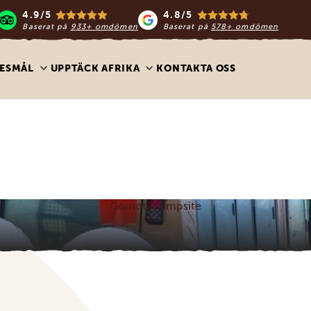
4.9/5
4.8/5
Baserat på
933+ omdömen
Baserat på
578+ omdömen
ESMÅL
UPPTÄCK AFRIKA
KONTAKTA OSS
Gomoti Campsite