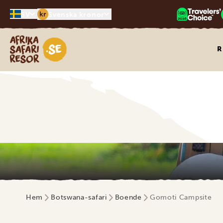
kr
SV
Svenska kronor
Safari-resor i Afrika
R
Hem
Botswana-safari
Boende
Gomoti Campsite