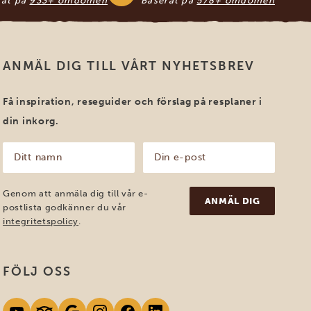
rat på
933+ omdömen
Baserat på
578+ omdömen
ANMÄL DIG TILL VÅRT NYHETSBREV
Få inspiration, reseguider och förslag på resplaner i
din inkorg.
Ditt
Din
namn
e-
post
(Obligatoriskt)
(Obligatoriskt)
Genom att anmäla dig till vår e-
postlista godkänner du vår
integritetspolicy
.
FÖLJ OSS