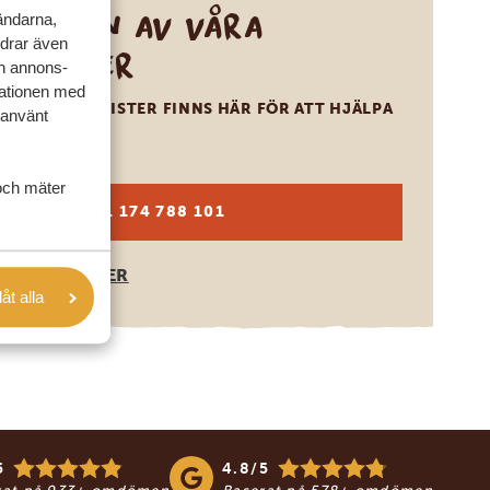
Ring en av våra
vändarna,
rdrar även
experter
ch annons-
mationen med
VÅRA SPECIALISTER FINNS HÄR FÖR ATT HJÄLPA
 använt
DIG
och mäter
SV:
+31 174 788 101
OLIKA LÄNDER
låt alla
5
4.8/5