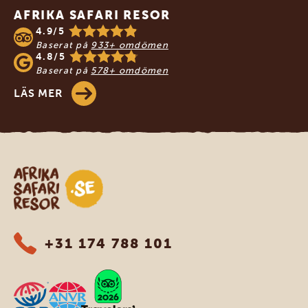
AFRIKA SAFARI RESOR
4.9/5
Baserat på
933+ omdömen
4.8/5
Baserat på
578+ omdömen
LÄS MER
Safari-resor i Afrika
+31 174 788 101