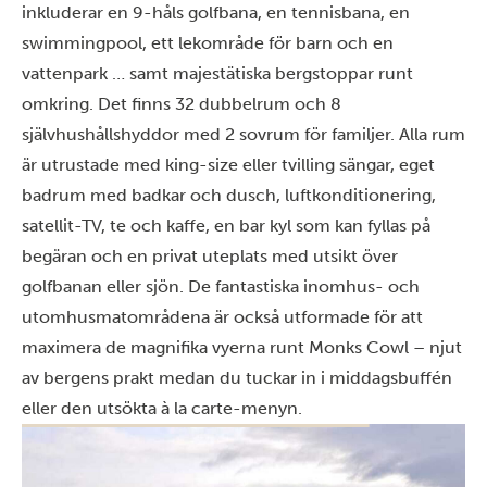
inkluderar en 9-håls golfbana, en tennisbana, en
swimmingpool, ett lekområde för barn och en
vattenpark … samt majestätiska bergstoppar runt
omkring. Det finns 32 dubbelrum och 8
självhushållshyddor med 2 sovrum för familjer. Alla rum
är utrustade med king-size eller tvilling sängar, eget
badrum med badkar och dusch, luftkonditionering,
satellit-TV, te och kaffe, en bar kyl som kan fyllas på
begäran och en privat uteplats med utsikt över
golfbanan eller sjön. De fantastiska inomhus- och
utomhusmatområdena är också utformade för att
maximera de magnifika vyerna runt Monks Cowl – njut
av bergens prakt medan du tuckar in i middagsbuffén
eller den utsökta à la carte-menyn.