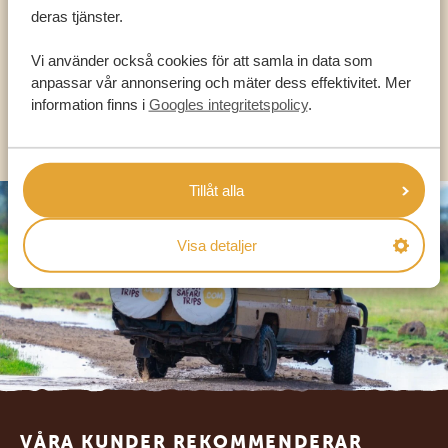
deras tjänster.
Vi använder också cookies för att samla in data som
SV:
+31 174 788 101
anpassar vår annonsering och mäter dess effektivitet. Mer
information finns i
Googles integritetspolicy
.
OLIKA LÄNDER
Tillåt alla
Visa detaljer
Footer
VÅRA KUNDER REKOMMENDERAR