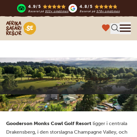
4.9/5
4.8/5
Baserat på
933+ omdömen
Baserat på
578+ omdömen
Safari-resor i Afrika
Meny
Gooderson Monks Cowl Golf Resort
Hem
Sydafrika
Boende
Gooderson Monks Cowl Golf Resort
Gooderson Monks Cowl Golf Resort
ligger i centrala
Drakensberg, i den storslagna Champagne Valley, och