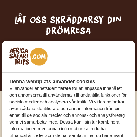
Låt oss skräddarsy din
drömresa
FÅ ETT KOSTNADSFRITT RESEFÖRSLAG
BÖRJA PLANERA DIN DRÖMRESA
Denna webbplats använder cookies
Vi använder enhetsidentifierare för att anpassa innehållet
och annonserna till användarna, tillhandahålla funktioner för
sociala medier och analysera vår trafik. Vi vidarebefordrar
Ring en av våra experter
även sådana identifierare och annan information från din
enhet till de sociala medier och annons- och analysföretag
som vi samarbetar med. Dessa kan i sin tur kombinera
VÅRA SPECIALISTER FINNS HÄR FÖR ATT
informationen med annan information som du har
HJÄLPA DIG
tillhandahållit eller som de har samlat in när du har använt