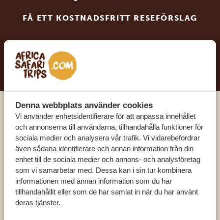
FÅ ETT KOSTNADSFRITT RESEFÖRSLAG
BÖRJA PLANERA DIN DRÖMRESA
Denna webbplats använder cookies
Ring en av våra experter
Vi använder enhetsidentifierare för att anpassa innehållet
och annonserna till användarna, tillhandahålla funktioner för
sociala medier och analysera vår trafik. Vi vidarebefordrar
VÅRA SPECIALISTER FINNS HÄR FÖR ATT
även sådana identifierare och annan information från din
HJÄLPA DIG
enhet till de sociala medier och annons- och analysföretag
som vi samarbetar med. Dessa kan i sin tur kombinera
informationen med annan information som du har
tillhandahållit eller som de har samlat in när du har använt
SV:
+31 174 788 101
deras tjänster.