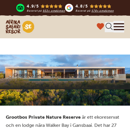
4.9/5
4.8/5
Baserat på
933+ omdömen
Baserat på
578+ omdömen
Safari-resor i Afrika
Meny
Grootbos Garden Lodge-Private Nature Reserve
Hem
Sydafrika
Boende
Grootbos Garden Lodge-Private Nature Reserve
Grootbos Private Nature Reserve
är ett ekoreservat
och en lodge nära Walker Bay i Gansbaai. Det har 27