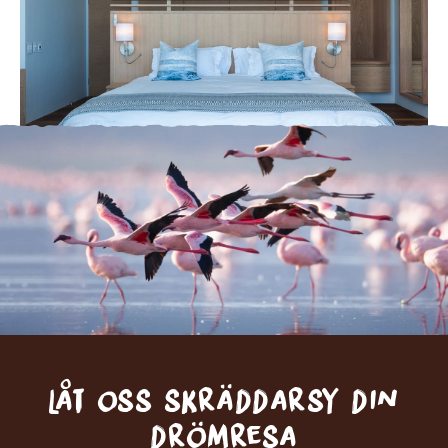
Låt oss skräddarsy din
drömresa