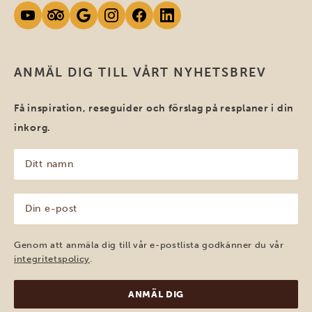
ANMÄL DIG TILL VÅRT NYHETSBREV
Få inspiration, reseguider och förslag på resplaner i din
inkorg.
Ditt
namn
(Obligatoriskt)
Din
e-
post
(Obligatoriskt)
Genom att anmäla dig till vår e-postlista godkänner du vår
integritetspolicy
.