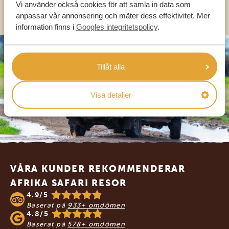
OLIKA LÄNDER
Vi använder också cookies för att samla in data som
anpassar vår annonsering och mäter dess effektivitet. Mer
information finns i
Googles integritetspolicy
.
Tillåt alla
Visa detaljer
Footer
VÅRA KUNDER REKOMMENDERAR
AFRIKA SAFARI RESOR
4.9/5
Baserat på
933+ omdömen
4.8/5
Baserat på
578+ omdömen