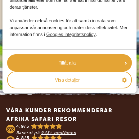
tillhandahållit eller som de har samlat in när du har använt
deras tjänster.
OLIKA LÄNDER
Vi använder också cookies för att samla in data som
anpassar vår annonsering och mäter dess effektivitet. Mer
information finns i
Googles integritetspolicy
.
Tillåt alla
Visa detaljer
Footer
VÅRA KUNDER REKOMMENDERAR
AFRIKA SAFARI RESOR
4.9/5
Baserat på
943+ omdömen
4.8/5