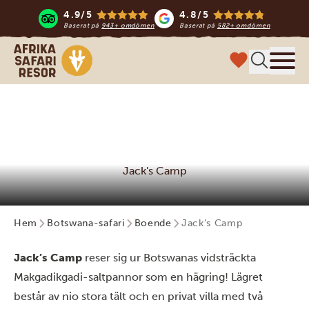
4.9/5
4.8/5
Baserat på
943+ omdömen
Baserat på
582+ omdömen
Safari-resor i Afrika
Meny
Jack's Camp
Hem
Botswana-safari
Boende
Jack’s Camp
Jack’s Camp
reser sig ur Botswanas vidsträckta
Makgadikgadi-saltpannor som en hägring! Lägret
består av nio stora tält och en privat villa med två