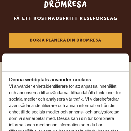
drömresa
FÅ ETT KOSTNADSFRITT RESEFÖRSLAG
BÖRJA PLANERA DIN DRÖMRESA
Ring en av våra experter
Denna webbplats använder cookies
Vi använder enhetsidentifierare för att anpassa innehållet
och annonserna till användarna, tillhandahålla funktioner för
VÅRA SPECIALISTER FINNS HÄR FÖR ATT
sociala medier och analysera vår trafik. Vi vidarebefordrar
HJÄLPA DIG
även sådana identifierare och annan information från din
enhet till de sociala medier och annons- och analysföretag
som vi samarbetar med. Dessa kan i sin tur kombinera
SV:
+31 174 788 101
informationen med annan information som du har