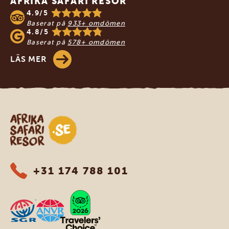
AFRIKA SAFARI RESOR
4.9/5
Baserat på
933+ omdömen
4.8/5
Baserat på
578+ omdömen
LÄS MER
Safari-resor i Afrika
+31 174 788 101