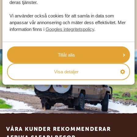
deras tjänster.
SV:
+31 174 788 101
Vi använder också cookies för att samla in data som
anpassar vår annonsering och mäter dess effektivitet. Mer
information finns i
Googles integritetspolicy
.
OLIKA LÄNDER
Tillåt alla
Visa detaljer
Footer
VÅRA KUNDER REKOMMENDERAR