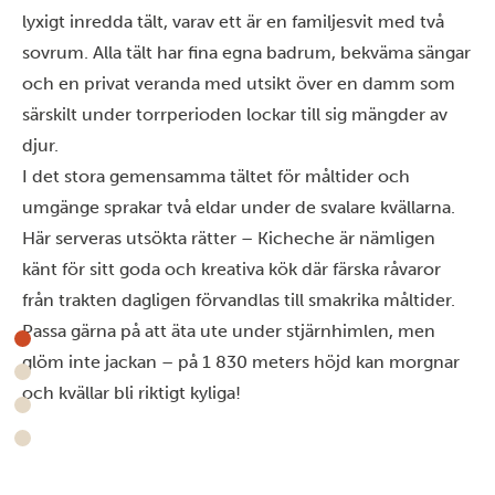
lyxigt inredda tält, varav ett är en familjesvit med två
sovrum. Alla tält har fina egna badrum, bekväma sängar
och en privat veranda med utsikt över en damm som
särskilt under torrperioden lockar till sig mängder av
djur.
I det stora gemensamma tältet för måltider och
umgänge sprakar två eldar under de svalare kvällarna.
Här serveras utsökta rätter – Kicheche är nämligen
känt för sitt goda och kreativa kök där färska råvaror
från trakten dagligen förvandlas till smakrika måltider.
Passa gärna på att äta ute under stjärnhimlen, men
glöm inte jackan – på 1 830 meters höjd kan morgnar
och kvällar bli riktigt kyliga!