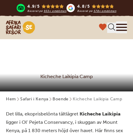
4.9/5
4.8/5
Baserat på
933+ omdömen
Baserat på
578+ omdömen
Safari-resor i Afrika
Meny
Kicheche Laikipia Camp
Hem
Safari i Kenya
Boende
Kicheche Laikipia Camp
Det lilla, ekoprisbelönta tältlägret
Kicheche Laikipia
ligger i Ol’ Pejeta Conservancy, i skuggan av Mount
Kenya, på 1 830 meters höjd över havet. Här finns sex