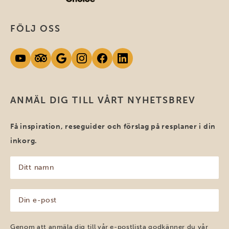
FÖLJ OSS
ANMÄL DIG TILL VÅRT NYHETSBREV
Få inspiration, reseguider och förslag på resplaner i din
inkorg.
Ditt
namn
(Obligatoriskt)
Din
e-
post
(Obligatoriskt)
Genom att anmäla dig till vår e-postlista godkänner du vår