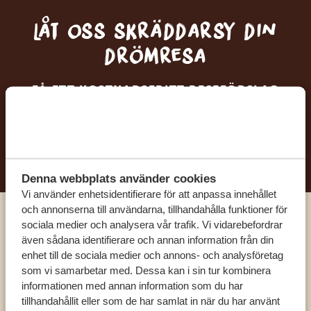
Låt oss skräddarsy din
drömresa
FÅ ETT KOSTNADSFRITT RESEFÖRSLAG
BÖRJA PLANERA DIN DRÖMRESA
Denna webbplats använder cookies
Vi använder enhetsidentifierare för att anpassa innehållet
och annonserna till användarna, tillhandahålla funktioner för
sociala medier och analysera vår trafik. Vi vidarebefordrar
Ring en av våra experter
även sådana identifierare och annan information från din
enhet till de sociala medier och annons- och analysföretag
som vi samarbetar med. Dessa kan i sin tur kombinera
VÅRA SPECIALISTER FINNS HÄR FÖR ATT
informationen med annan information som du har
HJÄLPA DIG
tillhandahållit eller som de har samlat in när du har använt