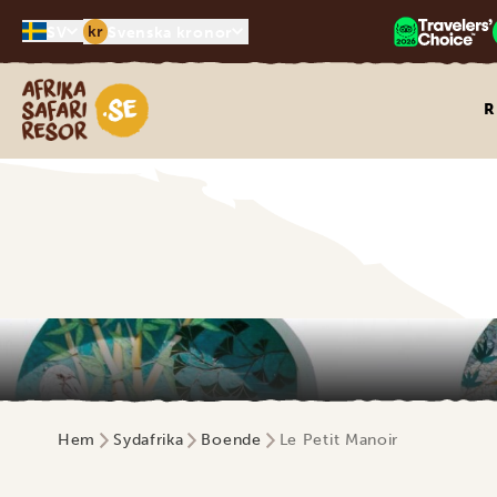
kr
SV
Svenska kronor
Safari-resor i Afrika
R
Hem
Sydafrika
Boende
Le Petit Manoir