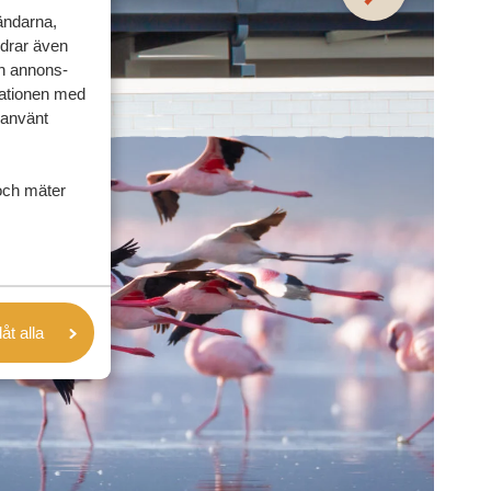
vändarna,
rdrar även
ch annons-
mationen med
 använt
och mäter
låt alla