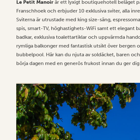
Le Petit Manoir
är ett lyxigt boutiquehotell beläget 
Franschhoek och erbjuder 10 exklusiva sviter, alla inre
Sviterna är utrustade med king size-säng, espressoma
spis, smart-TV, höghastighets-WiFi samt ett elegant
badkar, exklusiva toalettartiklar och uppvärmda hand
rymliga balkonger med fantastisk utsikt över bergen 
bubbelpool. Här kan du njuta av soldäcket, baren 
börja dagen med en generös frukost innan du ger dig