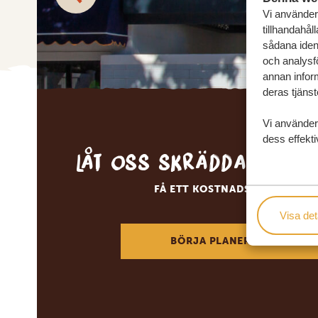
Vi använder 
tillhandahål
sådana ident
och analysf
annan inform
deras tjänst
Vi använder
dess effekti
Låt oss skräddarsy d
FÅ ETT KOSTNADSFRITT RESE
Visa det
BÖRJA PLANERA DIN DRÖM