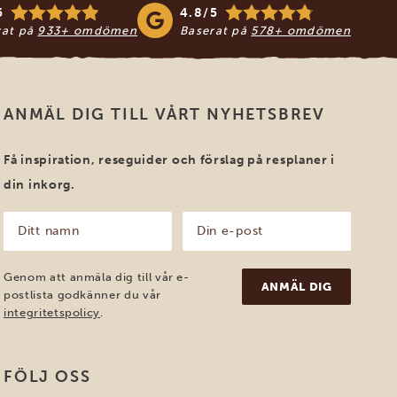
5
4.8/5
rat på
933+ omdömen
Baserat på
578+ omdömen
ANMÄL DIG TILL VÅRT NYHETSBREV
Få inspiration, reseguider och förslag på resplaner i
din inkorg.
Ditt
Din
namn
e-
post
(Obligatoriskt)
(Obligatoriskt)
Genom att anmäla dig till vår e-
postlista godkänner du vår
integritetspolicy
.
FÖLJ OSS