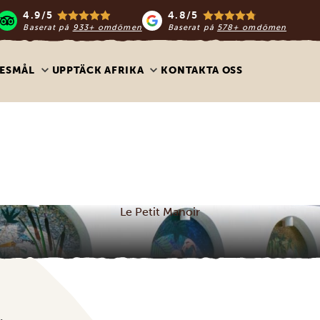
4.9/5
4.8/5
Baserat på
933+ omdömen
Baserat på
578+ omdömen
ESMÅL
UPPTÄCK AFRIKA
KONTAKTA OSS
Le Petit Manoir