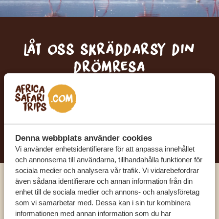
Låt oss skräddarsy din
drömresa
FÅ ETT KOSTNADSFRITT RESEFÖRSLAG
BÖRJA PLANERA DIN DRÖMRESA
Denna webbplats använder cookies
Vi använder enhetsidentifierare för att anpassa innehållet
och annonserna till användarna, tillhandahålla funktioner för
sociala medier och analysera vår trafik. Vi vidarebefordrar
även sådana identifierare och annan information från din
Ring en av våra experter
enhet till de sociala medier och annons- och analysföretag
som vi samarbetar med. Dessa kan i sin tur kombinera
informationen med annan information som du har
VÅRA SPECIALISTER FINNS HÄR FÖR ATT