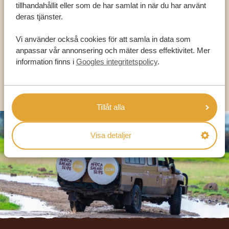
tillhandahållit eller som de har samlat in när du har använt
HJÄLPA DIG
deras tjänster.
Vi använder också cookies för att samla in data som
SV:
+31 174 788 101
anpassar vår annonsering och mäter dess effektivitet. Mer
information finns i
Googles integritetspolicy
.
OLIKA LÄNDER
Tillåt alla
Visa detaljer
Footer