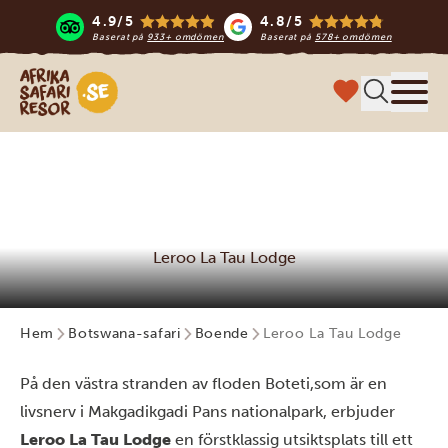
4.9/5
4.8/5
Baserat på
933+ omdömen
Baserat på
578+ omdömen
Safari-resor i Afrika
Meny
Leroo La Tau Lodge
Hem
Botswana-safari
Boende
Leroo La Tau Lodge
På den västra stranden av floden Boteti,som är en
livsnerv i Makgadikgadi Pans nationalpark, erbjuder
Leroo La Tau Lodge
en förstklassig utsiktsplats till ett