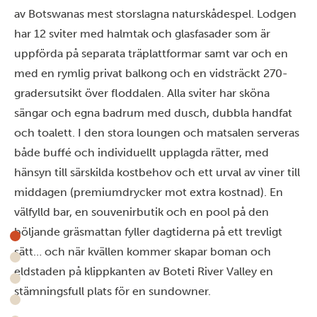
av Botswanas mest storslagna naturskådespel. Lodgen
har 12 sviter med halmtak och glasfasader som är
uppförda på separata träplattformar samt var och en
med en rymlig privat balkong och en vidsträckt 270-
gradersutsikt över floddalen. Alla sviter har sköna
sängar och egna badrum med dusch, dubbla handfat
och toalett. I den stora loungen och matsalen serveras
både buffé och individuellt upplagda rätter, med
hänsyn till särskilda kostbehov och ett urval av viner till
middagen (premiumdrycker mot extra kostnad). En
välfylld bar, en souvenirbutik och en pool på den
böljande gräsmattan fyller dagtiderna på ett trevligt
sätt… och när kvällen kommer skapar boman och
eldstaden på klippkanten av Boteti River Valley en
stämningsfull plats för en sundowner.