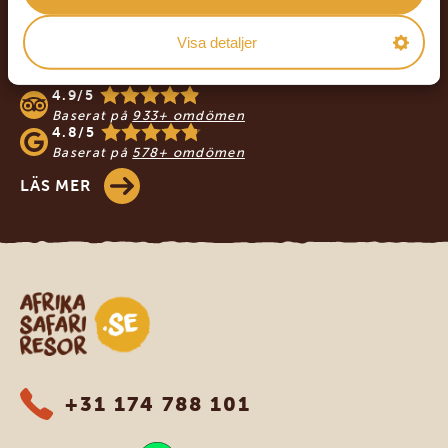
Footer
Visa detaljer
VÅRA KUNDER REKOMMENDERAR
AFRIKA SAFARI RESOR
4.9/5
Baserat på
933+ omdömen
4.8/5
Baserat på
578+ omdömen
LÄS MER
Safari-resor i Afrika
+31 174 788 101