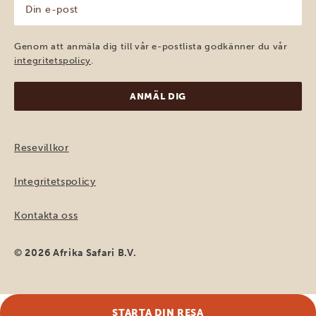
Din
e-
post
(Obligatoriskt)
Genom att anmäla dig till vår e-postlista godkänner du vår
integritetspolicy
.
Resevillkor
Integritetspolicy
Kontakta oss
© 2026 Afrika Safari B.V.
STARTA DIN RESA