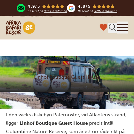
4.9/5
4.8/5
Baserat på
933+ omdömen
Baserat på
578+ omdömen
Safari-resor i Afrika
Meny
Linhof Boutique Guest House
Hem
Sydafrika
Boende
Linhof Boutique Guest House
I den vackra fiskebyn Paternoster, vid Atlantens strand,
ligger
Linhof Boutique Guest House
precis intill
Columbine Nature Reserve, som är ett område rikt på