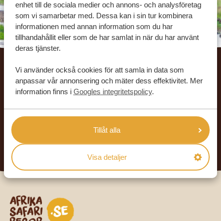
enhet till de sociala medier och annons- och analysföretag
som vi samarbetar med. Dessa kan i sin tur kombinera
informationen med annan information som du har
tillhandahållit eller som de har samlat in när du har använt
deras tjänster.
Footer
Vi använder också cookies för att samla in data som
VÅRA KUNDER REKOMMENDERAR
anpassar vår annonsering och mäter dess effektivitet. Mer
AFRIKA SAFARI RESOR
information finns i
Googles integritetspolicy
.
4.9/5
Baserat på
933+ omdömen
4.8/5
Baserat på
578+ omdömen
Tillåt alla
LÄS MER
Visa detaljer
Safari-resor i Afrika