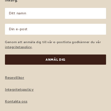
inkorg.
Ditt
namn
(Obligatoriskt)
Din
e-
post
(Obligatoriskt)
Genom att anmäla dig till vår e-postlista godkänner du vår
integritetspolicy
.
Resevillkor
Integritetspolicy
Kontakta oss