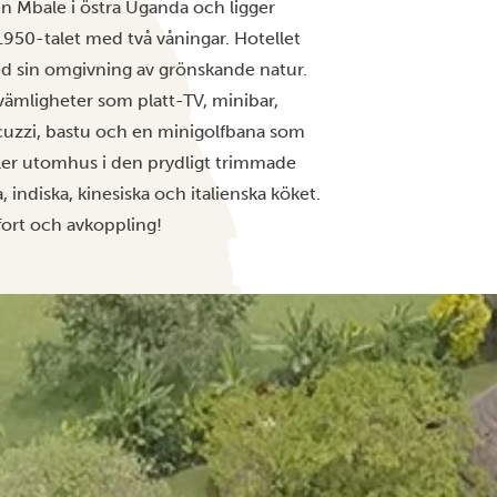
ten Mbale i östra Uganda och ligger
1950-talet med två våningar. Hotellet
d sin omgivning av grönskande natur.
mligheter som platt-TV, minibar,
acuzzi, bastu och en minigolfbana som
eller utomhus i den prydligt trimmade
 indiska, kinesiska och italienska köket.
mfort och avkoppling!