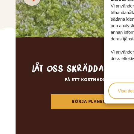
Vi använder 
tillhandahål
sådana ident
och analysf
annan inform
deras tjänst
Vi använder
dess effekti
Låt oss skräddarsy d
FÅ ETT KOSTNADSFRITT RESE
Visa det
BÖRJA PLANERA DIN DRÖM