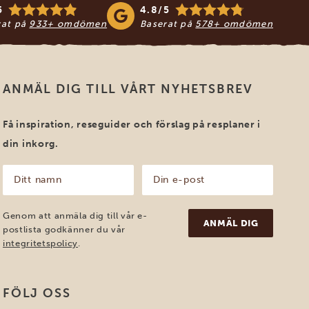
5
4.8/5
rat på
933+ omdömen
Baserat på
578+ omdömen
ANMÄL DIG TILL VÅRT NYHETSBREV
Få inspiration, reseguider och förslag på resplaner i
din inkorg.
Ditt
Din
namn
e-
post
(Obligatoriskt)
(Obligatoriskt)
Genom att anmäla dig till vår e-
postlista godkänner du vår
integritetspolicy
.
FÖLJ OSS