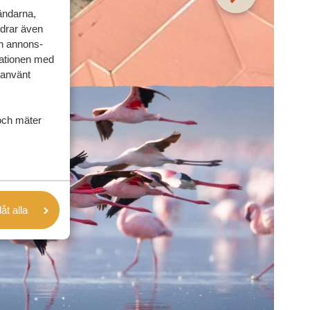
vändarna,
rdrar även
ch annons-
mationen med
 använt
och mäter
låt alla