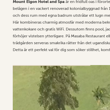
Mount Elgon Hotel and Spa
är en fridfull oas i föror
belägen i en vackert renoverad kolonialbyggnad från 
och dess rum med egna badrum utstrålar ett lugn me
Här kombineras charmig atmosfär med moderna bekvä
vattenkokare och gratis WiFi. Dessutom finns pool, j
förhöjer vistelsen ytterligare. På Masaba Restaurant 
trädgården serveras smakrika rätter från det ugandiska,
Detta är ett perfekt val för dig som söker stillhet, ko