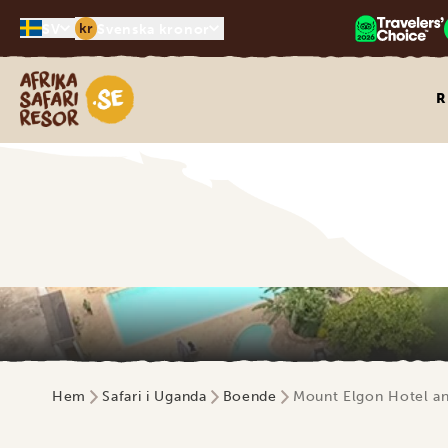
kr
SV
Svenska kronor
Safari-resor i Afrika
R
Hem
Safari i Uganda
Boende
Mount Elgon Hotel a