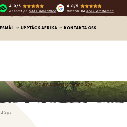
4.9/5
4.8/5
Baserat på
933+ omdömen
Baserat på
578+ omdömen
ESMÅL
UPPTÄCK AFRIKA
KONTAKTA OSS
Mount Elgon Hotel and Spa
nd Spa