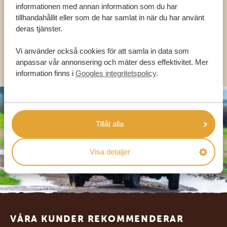
informationen med annan information som du har
tillhandahållit eller som de har samlat in när du har använt
SV:
+31 174 788 101
deras tjänster.
Vi använder också cookies för att samla in data som
OLIKA LÄNDER
anpassar vår annonsering och mäter dess effektivitet. Mer
information finns i
Googles integritetspolicy
.
Tillåt alla
Visa detaljer
Footer
VÅRA KUNDER REKOMMENDERAR