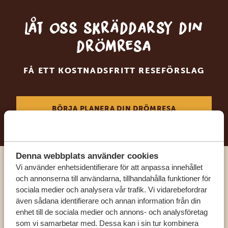
Låt oss skräddarsy din
drömresa
FÅ ETT KOSTNADSFRITT RESEFÖRSLAG
BÖRJA PLANERA DIN DRÖMRESA
Denna webbplats använder cookies
Vi använder enhetsidentifierare för att anpassa innehållet
Ring en av våra experter
och annonserna till användarna, tillhandahålla funktioner för
sociala medier och analysera vår trafik. Vi vidarebefordrar
även sådana identifierare och annan information från din
VÅRA SPECIALISTER FINNS HÄR FÖR ATT
enhet till de sociala medier och annons- och analysföretag
HJÄLPA DIG
som vi samarbetar med. Dessa kan i sin tur kombinera