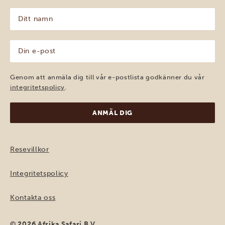
Ditt
namn
(Obligatoriskt)
Din
e-
post
(Obligatoriskt)
Genom att anmäla dig till vår e-postlista godkänner du vår
integritetspolicy
.
Resevillkor
Integritetspolicy
Kontakta oss
© 2026 Afrika Safari B.V.