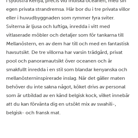
i sydöstra Kenya, precis vid Indiska oceanen, med sin
egen privata strandremsa. Här bor du i tre privata villor
eller i huvudbyggnaden som rymmer fyra sviter.
Sviterna är ljusa och luftiga, inredda i vitt med
vitlaserade möbler och detaljer som för tankarna till
Mellanöstern, en av dem har till och med en fantastisk
havsutsikt. De tre villorna har varsin trädgård, privat
pool och panoramautsikt över oceanen och är
smakfullt inredda i en stil som blandar kenyanska och
mellanösterninspirerade inslag. När det gäller maten
behöver du inte sakna något, köket drivs av personal
som är utbildad av en känd belgisk kock, vilket innebär
att du kan förvänta dig en utsökt mix av swahili-,
belgisk- och fransk mat.