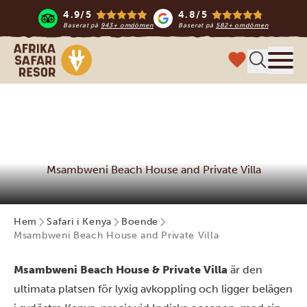
4.9/5
4.8/5
Baserat på
943+ omdömen
Baserat på
582+ omdömen
Safari-resor i Afrika
Meny
Msambweni Beach House and Private Villa
Hem
Safari i Kenya
Boende
Msambweni Beach House and Private Villa
Msambweni Beach House & Private Villa
är den
ultimata platsen för lyxig avkoppling och ligger belägen