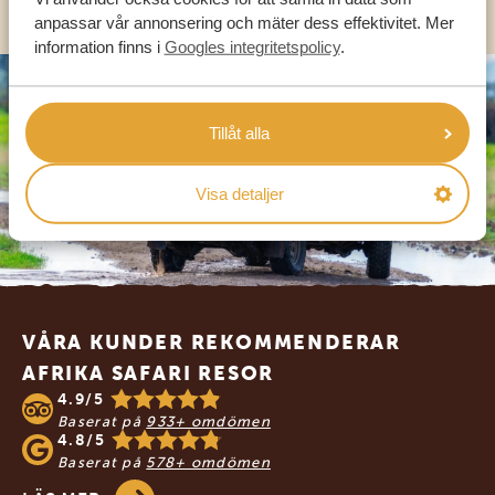
anpassar vår annonsering och mäter dess effektivitet. Mer
information finns i
Googles integritetspolicy
.
Tillåt alla
Visa detaljer
Footer
VÅRA KUNDER REKOMMENDERAR
AFRIKA SAFARI RESOR
4.9/5
Baserat på
933+ omdömen
4.8/5
Baserat på
578+ omdömen