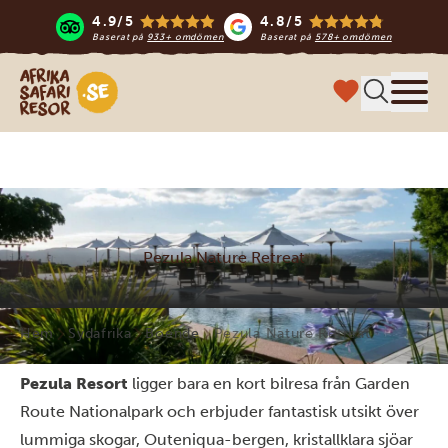
4.9/5
4.8/5
Baserat på
933+ omdömen
Baserat på
578+ omdömen
Safari-resor i Afrika
Meny
Pezula Nature Retreat
Hem
Sydafrika
Boende
Pezula Nature Retreat
Pezula Resort
ligger bara en kort bilresa från Garden
Route Nationalpark och erbjuder fantastisk utsikt över
lummiga skogar, Outeniqua-bergen, kristallklara sjöar