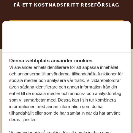
FÅ ETT KOSTNADSFRITT RESEFÖRSLAG
BÖRJA PLANERA DIN DRÖMRESA
Denna webbplats använder cookies
Ring en av våra experter
Vi använder enhetsidentifierare för att anpassa innehållet
och annonserna till användarna, tillhandahålla funktioner för
sociala medier och analysera vår trafik. Vi vidarebefordrar
VÅRA SPECIALISTER FINNS HÄR FÖR ATT
även sådana identifierare och annan information från din
HJÄLPA DIG
enhet till de sociala medier och annons- och analysföretag
som vi samarbetar med. Dessa kan i sin tur kombinera
informationen med annan information som du har
SV:
+31 174 788 101
tillhandahållit eller som de har samlat in när du har använt
deras tjänster.
OLIKA LÄNDER
Vi använder också cookies för att samla in data som