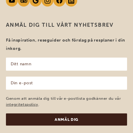
ANMÄL DIG TILL VÅRT NYHETSBREV
Få inspiration, reseguider och förslag på resplaner i din
inkorg.
Ditt
namn
(Obligatoriskt)
Din
e-
post
(Obligatoriskt)
Genom att anmäla dig till vår e-postlista godkänner du vår
integritetspolicy
.