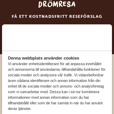
drömresa
FÅ ETT KOSTNADSFRITT RESEFÖRSLAG
BÖRJA PLANERA DIN DRÖMRESA
Denna webbplats använder cookies
Vi använder enhetsidentifierare för att anpassa innehållet
Ring en av våra experter
och annonserna till användarna, tillhandahålla funktioner för
sociala medier och analysera vår trafik. Vi vidarebefordrar
även sådana identifierare och annan information från din
VÅRA SPECIALISTER FINNS HÄR FÖR ATT
enhet till de sociala medier och annons- och analysföretag
HJÄLPA DIG
som vi samarbetar med. Dessa kan i sin tur kombinera
informationen med annan information som du har
tillhandahållit eller som de har samlat in när du har använt
SV:
+31 174 788 101
deras tjänster.