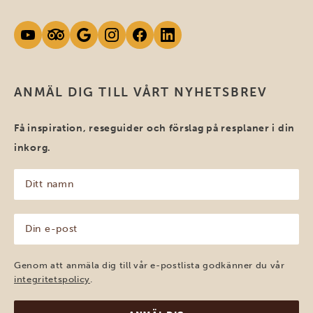
ANMÄL DIG TILL VÅRT NYHETSBREV
Få inspiration, reseguider och förslag på resplaner i din
inkorg.
Ditt
namn
(Obligatoriskt)
Din
e-
post
(Obligatoriskt)
Genom att anmäla dig till vår e-postlista godkänner du vår
integritetspolicy
.