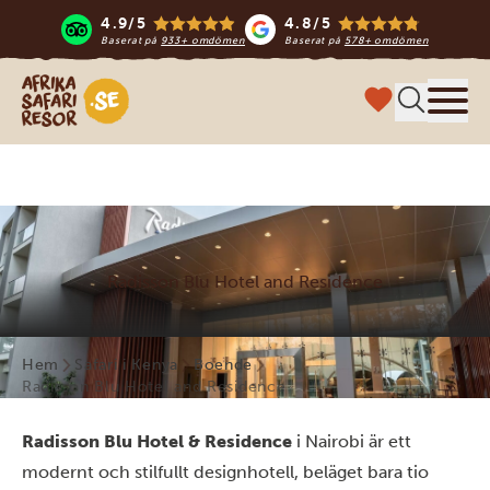
4.9/5
4.8/5
Baserat på
933+ omdömen
Baserat på
578+ omdömen
Safari-resor i Afrika
Meny
Radisson Blu Hotel and Residence
Hem
Safari i Kenya
Boende
Radisson Blu Hotel and Residence
Radisson Blu Hotel & Residence
i Nairobi är ett
modernt och stilfullt designhotell, beläget bara tio