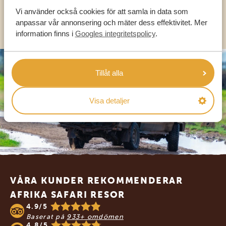
Vi använder också cookies för att samla in data som
OLIKA LÄNDER
anpassar vår annonsering och mäter dess effektivitet. Mer
information finns i
Googles integritetspolicy
.
Tillåt alla
Visa detaljer
Footer
VÅRA KUNDER REKOMMENDERAR
AFRIKA SAFARI RESOR
4.9/5
Baserat på
933+ omdömen
4.8/5