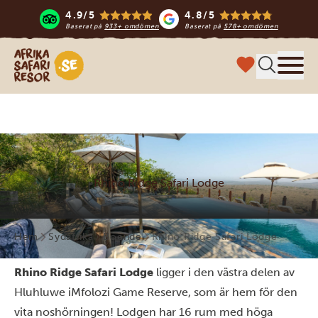
4.9/5
4.8/5
Baserat på
933+ omdömen
Baserat på
578+ omdömen
Safari-resor i Afrika
Meny
Rhino Ridge Safari Lodge
Hem
Sydafrika
Boende
Rhino Ridge Safari Lodge
Rhino Ridge Safari Lodge
ligger i den västra delen av
Hluhluwe iMfolozi Game Reserve, som är hem för den
vita noshörningen! Lodgen har 16 rum med höga