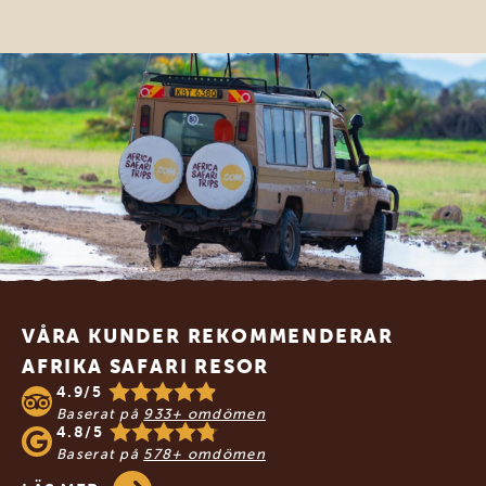
Footer
VÅRA KUNDER REKOMMENDERAR
AFRIKA SAFARI RESOR
4.9/5
Baserat på
933+ omdömen
4.8/5
Baserat på
578+ omdömen