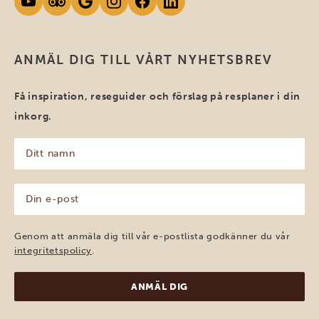
ANMÄL DIG TILL VÅRT NYHETSBREV
Få inspiration, reseguider och förslag på resplaner i din
inkorg.
Ditt
namn
(Obligatoriskt)
Din
e-
post
(Obligatoriskt)
Genom att anmäla dig till vår e-postlista godkänner du vår
integritetspolicy
.