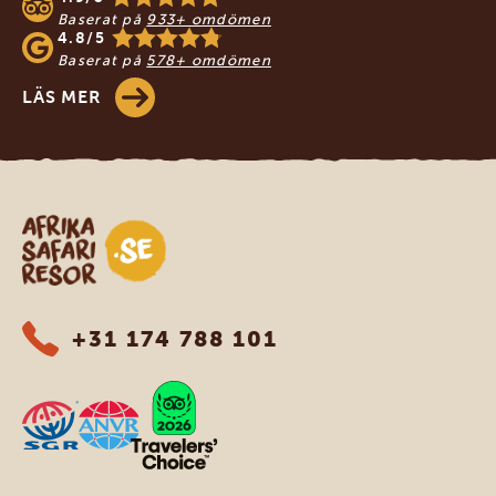
Baserat på
933+ omdömen
4.8/5
Baserat på
578+ omdömen
LÄS MER
Safari-resor i Afrika
+31 174 788 101