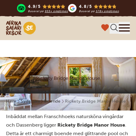
4.9/5
4.8/5
Baserat på
933+ omdömen
Baserat på
578+ omdömen
Safari-resor i Afrika
Meny
Rickety Bridge Manor House
Hem
Sydafrika
Boende
Rickety Bridge Manor House
Inbäddat mellan Franschhoeks natursköna vingårdar
och Dassenberg ligger
Rickety Bridge Manor House
.
Detta är ett charmigt boende med glittrande pool och