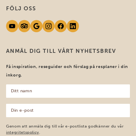
FÖLJ OSS
ANMÄL DIG TILL VÅRT NYHETSBREV
Få inspiration, reseguider och förslag på resplaner i din
inkorg.
Ditt
namn
(Obligatoriskt)
Din
e-
post
(Obligatoriskt)
Genom att anmäla dig till vår e-postlista godkänner du vår
integritetspolicy
.