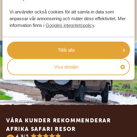
SV:
+31 174 788 101
Vi använder också cookies för att samla in data som
anpassar vår annonsering och mäter dess effektivitet. Mer
OLIKA LÄNDER
information finns i
Googles integritetspolicy
.
Tillåt alla
Visa detaljer
Footer
VÅRA KUNDER REKOMMENDERAR
AFRIKA SAFARI RESOR
4.9/5