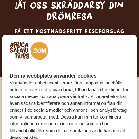
Låt oss skräddarsy din
drömresa
FÅ ETT KOSTNADSFRITT RESEFÖRSLAG
BÖRJA PLANERA DIN DRÖMRESA
Denna webbplats använder cookies
Vi använder enhetsidentifierare för att anpassa innehållet
och annonserna till användarna, tillhandahålla funktioner för
Ring en av våra experter
sociala medier och analysera vår trafik. Vi vidarebefordrar
även sådana identifierare och annan information från din
enhet till de sociala medier och annons- och analysföretag
VÅRA SPECIALISTER FINNS HÄR FÖR ATT
som vi samarbetar med. Dessa kan i sin tur kombinera
HJÄLPA DIG
informationen med annan information som du har
tillhandahållit eller som de har samlat in när du har använt
deras tjänster.