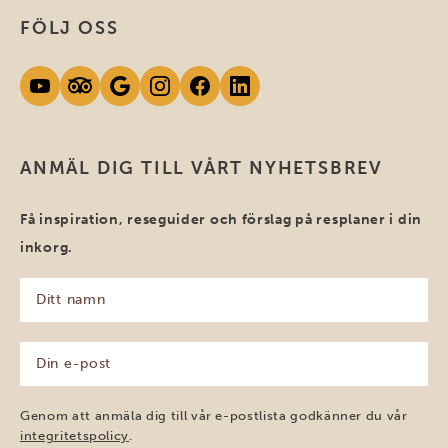
FÖLJ OSS
ANMÄL DIG TILL VÅRT NYHETSBREV
Få inspiration, reseguider och förslag på resplaner i din
inkorg.
Ditt
namn
(Obligatoriskt)
Din
e-
post
(Obligatoriskt)
Genom att anmäla dig till vår e-postlista godkänner du vår
integritetspolicy
.