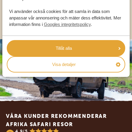
SV:
+31 174 788 101
Vi använder också cookies för att samla in data som
anpassar vår annonsering och mäter dess effektivitet. Mer
OLIKA LÄNDER
information finns i
Googles integritetspolicy
.
Tillåt alla
Visa detaljer
Footer
VÅRA KUNDER REKOMMENDERAR
AFRIKA SAFARI RESOR
4.9/5