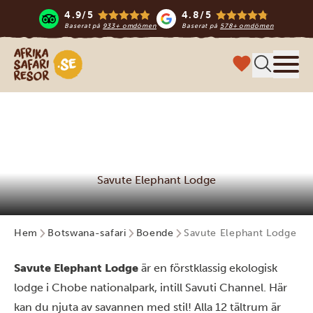
4.9/5
4.8/5
Baserat på
933+ omdömen
Baserat på
578+ omdömen
Safari-resor i Afrika
Meny
Savute Elephant Lodge
Hem
Botswana-safari
Boende
Savute Elephant Lodge
Savute Elephant Lodge
är en förstklassig ekologisk
lodge i Chobe nationalpark, intill Savuti Channel. Här
kan du njuta av savannen med stil! Alla 12 tältrum är