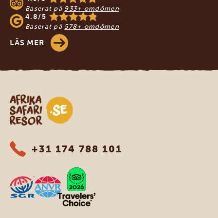
Baserat på
933+ omdömen
4.8/5
Baserat på
578+ omdömen
LÄS MER
Safari-resor i Afrika
+31 174 788 101