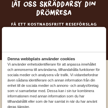
Låt oss skräddarsy din
drömresa
FÅ ETT KOSTNADSFRITT RESEFÖRSLAG
BÖRJA PLANERA DIN DRÖMRESA
Denna webbplats använder cookies
Vi använder enhetsidentifierare för att anpassa innehållet
och annonserna till användarna, tillhandahålla funktioner för
Ring en av våra experter
sociala medier och analysera vår trafik. Vi vidarebefordrar
även sådana identifierare och annan information från din
enhet till de sociala medier och annons- och analysföretag
VÅRA SPECIALISTER FINNS HÄR FÖR ATT
som vi samarbetar med. Dessa kan i sin tur kombinera
HJÄLPA DIG
informationen med annan information som du har
tillhandahållit eller som de har samlat in när du har använt
deras tjänster.