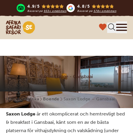
4.9/5
4.8/5
Baserat på
933+ omdömen
Baserat på
578+ omdömen
Safari-resor i Afrika
Meny
Saxon Lodge - Gansbaai
Hem
Sydafrika
Boende
Saxon Lodge – Gansbaai
Saxon Lodge
är ett okomplicerat och hemtrevligt bed
& breakfast i Gansbaai, känt som en av de bästa
platserna för vithajsdykning och valskådning (under