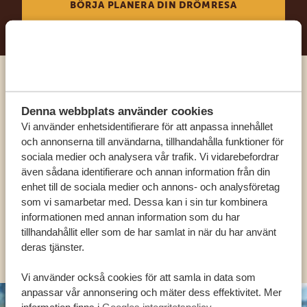
BÖRJA PLANERA DIN DRÖMRESA
Ring en av våra experter
Denna webbplats använder cookies
Vi använder enhetsidentifierare för att anpassa innehållet
VÅRA SPECIALISTER FINNS HÄR FÖR ATT
och annonserna till användarna, tillhandahålla funktioner för
HJÄLPA DIG
sociala medier och analysera vår trafik. Vi vidarebefordrar
även sådana identifierare och annan information från din
enhet till de sociala medier och annons- och analysföretag
SV:
+31 174 788 101
som vi samarbetar med. Dessa kan i sin tur kombinera
informationen med annan information som du har
tillhandahållit eller som de har samlat in när du har använt
OLIKA LÄNDER
deras tjänster.
Vi använder också cookies för att samla in data som
anpassar vår annonsering och mäter dess effektivitet. Mer