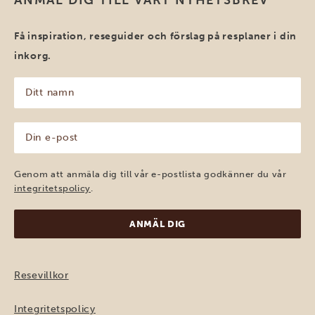
Få inspiration, reseguider och förslag på resplaner i din
inkorg.
Ditt
namn
(Obligatoriskt)
Din
e-
post
(Obligatoriskt)
Genom att anmäla dig till vår e-postlista godkänner du vår
integritetspolicy
.
Resevillkor
Integritetspolicy