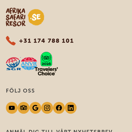
Safari-resor i Afrika
+31 174 788 101
FÖLJ OSS
ANMÄL DIG TILL VÅRT NYHETSBREV