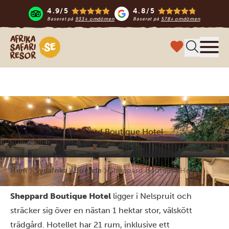
4.9/5
4.8/5
Baserat på
933+ omdömen
Baserat på
578+ omdömen
Safari-resor i Afrika
Meny
Sheppard Boutique Hotel
Hem
Sydafrika
Boende
Sheppard Boutique Hotel
Sheppard Boutique Hotel
ligger i Nelspruit och
sträcker sig över en nästan 1 hektar stor, välskött
trädgård. Hotellet har 21 rum, inklusive ett