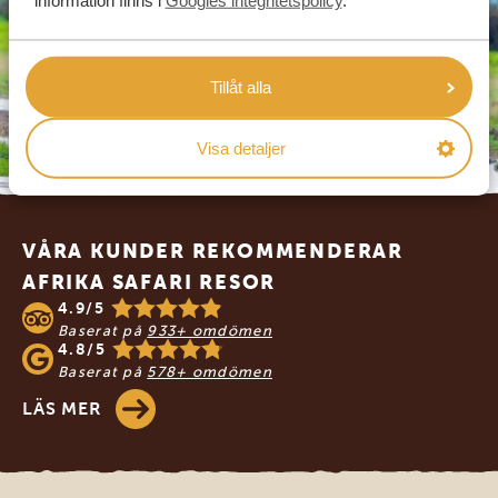
information finns i
Googles integritetspolicy
.
Tillåt alla
Visa detaljer
Footer
VÅRA KUNDER REKOMMENDERAR
AFRIKA SAFARI RESOR
4.9/5
Baserat på
933+ omdömen
4.8/5
Baserat på
578+ omdömen
LÄS MER