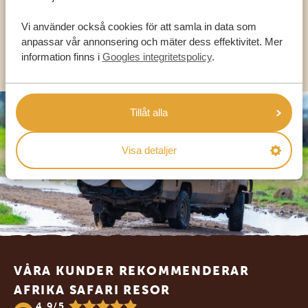
SV:
+31 174 788 101
Vi använder också cookies för att samla in data som
anpassar vår annonsering och mäter dess effektivitet. Mer
OLIKA LÄNDER
information finns i
Googles integritetspolicy
.
Tillåt alla
Visa detaljer
Footer
VÅRA KUNDER REKOMMENDERAR
AFRIKA SAFARI RESOR
4.9/5