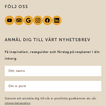
FÖLJ OSS
ANMÄL DIG TILL VÅRT NYHETSBREV
Få inspiration, reseguider och förslag på resplaner i din
inkorg.
Ditt
namn
(Obligatoriskt)
Din
e-
post
(Obligatoriskt)
Genom att anmäla dig till vår e-postlista godkänner du vår
integritetspolicy
.