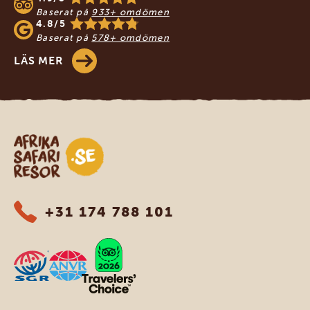
Baserat på
933+ omdömen
4.8/5
Baserat på
578+ omdömen
LÄS MER
Safari-resor i Afrika
+31 174 788 101