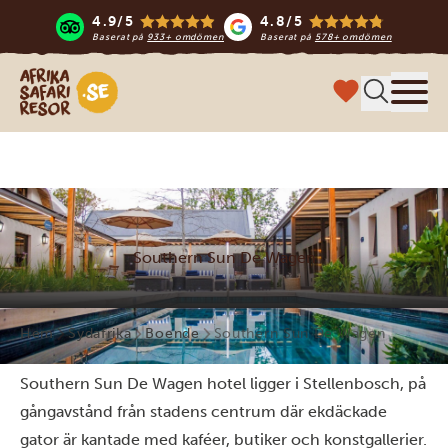
4.9/5
4.8/5
Baserat på
933+ omdömen
Baserat på
578+ omdömen
Safari-resor i Afrika
Meny
Southern Sun De Wagen
Hem
Sydafrika
Boende
Southern Sun De Wagen
Southern Sun De Wagen hotel ligger i Stellenbosch, på
gångavstånd från stadens centrum där ekdäckade
gator är kantade med kaféer, butiker och konstgallerier.