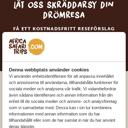
Låt oss skräddarsy din
drömresa
FÅ ETT KOSTNADSFRITT RESEFÖRSLAG
BÖRJA PLANERA DIN DRÖMRESA
Denna webbplats använder cookies
Vi använder enhetsidentifierare för att anpassa innehållet
och annonserna till användarna, tillhandahålla funktioner för
Ring en av våra experter
sociala medier och analysera vår trafik. Vi vidarebefordrar
även sådana identifierare och annan information från din
enhet till de sociala medier och annons- och analysföretag
VÅRA SPECIALISTER FINNS HÄR FÖR ATT
som vi samarbetar med. Dessa kan i sin tur kombinera
HJÄLPA DIG
informationen med annan information som du har
tillhandahållit eller som de har samlat in när du har använt
deras tjänster.