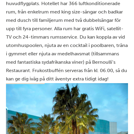
huvudflygplats. Hotellet har 366 luftkonditionerade
rum, från enkelrum med king size-sängar och badkar
med dusch till familjerum med två dubbelsängar för
upp till fyra personer. Alla rum har gratis WiFi, satellit-
TV och 24-timmars rumsservice. Du kan koppla av vid
utomhuspoolen, njuta av en cocktail i poolbaren, träna
i gymmet eller njuta av medelhavsmat (tillsammans
med fantastiska sydafrikanska viner) på Bernoulli’s
Restaurant. Frukostbuffén serveras från kl. 06.00, så du
kan ge dig iväg på ditt äventyr extra tidigt idag!