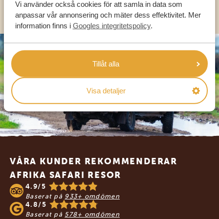
OLIKA LÄNDER
Vi använder också cookies för att samla in data som
anpassar vår annonsering och mäter dess effektivitet. Mer
information finns i
Googles integritetspolicy
.
Tillåt alla
Visa detaljer
Footer
VÅRA KUNDER REKOMMENDERAR
AFRIKA SAFARI RESOR
4.9/5
Baserat på
933+ omdömen
4.8/5
Baserat på
578+ omdömen