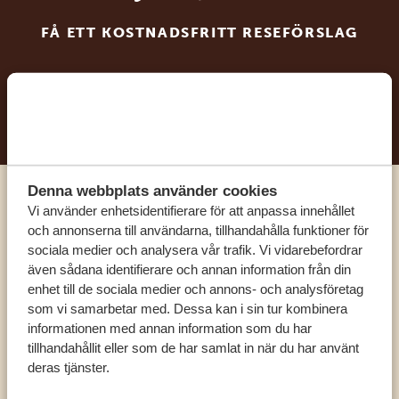
FÅ ETT KOSTNADSFRITT RESEFÖRSLAG
BÖRJA PLANERA DIN DRÖMRESA
Denna webbplats använder cookies
Ring en av våra experter
Vi använder enhetsidentifierare för att anpassa innehållet
och annonserna till användarna, tillhandahålla funktioner för
sociala medier och analysera vår trafik. Vi vidarebefordrar
VÅRA SPECIALISTER FINNS HÄR FÖR ATT
även sådana identifierare och annan information från din
HJÄLPA DIG
enhet till de sociala medier och annons- och analysföretag
som vi samarbetar med. Dessa kan i sin tur kombinera
informationen med annan information som du har
tillhandahållit eller som de har samlat in när du har använt
SV:
+31 174 788 101
deras tjänster.