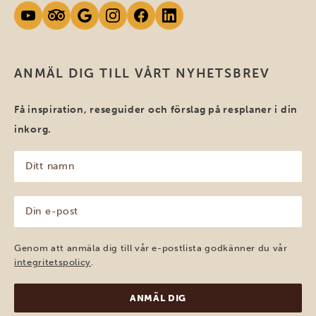
ANMÄL DIG TILL VÅRT NYHETSBREV
Få inspiration, reseguider och förslag på resplaner i din
inkorg.
Ditt
namn
(Obligatoriskt)
Din
e-
post
(Obligatoriskt)
Genom att anmäla dig till vår e-postlista godkänner du vår
integritetspolicy
.