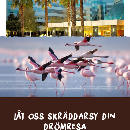
Låt oss skräddarsy din
drömresa