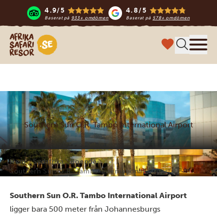
4.9/5
4.8/5
Baserat på
933+ omdömen
Baserat på
578+ omdömen
Safari-resor i Afrika
Meny
Southern Sun O.R. Tambo International Airport
Hem
Sydafrika
Boende
Southern Sun O.R. Tambo International Airport
Southern Sun O.R. Tambo International Airport
ligger bara 500 meter från Johannesburgs