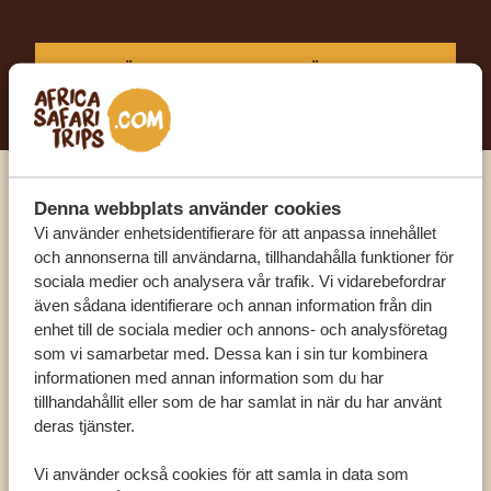
BÖRJA PLANERA DIN DRÖMRESA
Ring en av våra experter
Denna webbplats använder cookies
Vi använder enhetsidentifierare för att anpassa innehållet
och annonserna till användarna, tillhandahålla funktioner för
VÅRA SPECIALISTER FINNS HÄR FÖR ATT
sociala medier och analysera vår trafik. Vi vidarebefordrar
HJÄLPA DIG
även sådana identifierare och annan information från din
enhet till de sociala medier och annons- och analysföretag
som vi samarbetar med. Dessa kan i sin tur kombinera
informationen med annan information som du har
SV:
+31 174 788 101
tillhandahållit eller som de har samlat in när du har använt
deras tjänster.
OLIKA LÄNDER
Vi använder också cookies för att samla in data som