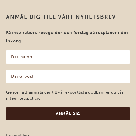
ANMÄL DIG TILL VÅRT NYHETSBREV
Få inspiration, reseguider och förslag på resplaner i din
inkorg.
Ditt
namn
(Obligatoriskt)
Din
e-
post
(Obligatoriskt)
Genom att anmäla dig till vår e-postlista godkänner du vår
integritetspolicy
.
Resevillkor