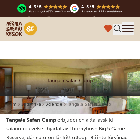
4.9/5
4.8/5
Baserat på
933+ omdömen
Baserat på
578+ omdömen
Safari-resor i Afrika
Meny
Tangala Safari Camp
Hem
Sydafrika
Boende
Tangala Safari Camp
Tangala Safari Camp
erbjuder en äkta, avskild
safariupplevelse i hjärtat av Thornybush Big 5 Game
Reserve, där naturen får fritt utlopp. Bli inte förvånad