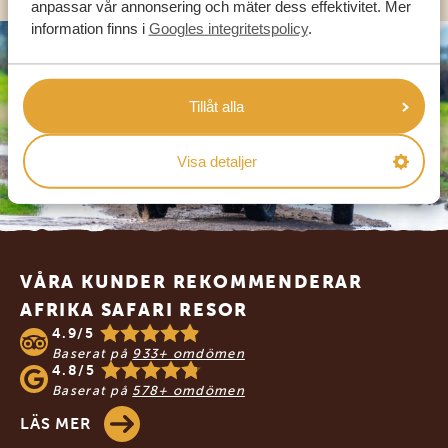
anpassar vår annonsering och mäter dess effektivitet. Mer
information finns i
Googles integritetspolicy
.
Tillåt alla
Visa detaljer
Footer
VÅRA KUNDER REKOMMENDERAR
AFRIKA SAFARI RESOR
4.9/5
Baserat på
933+ omdömen
4.8/5
Baserat på
578+ omdömen
LÄS MER