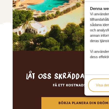
Denna we
Vi använder 
tillhandahål
sådana ident
och analysf
annan inform
deras tjänst
Vi använder
dess effekti
Låt oss skräddarsy d
Visa det
FÅ ETT KOSTNADSFRITT RESE
BÖRJA PLANERA DIN DRÖM