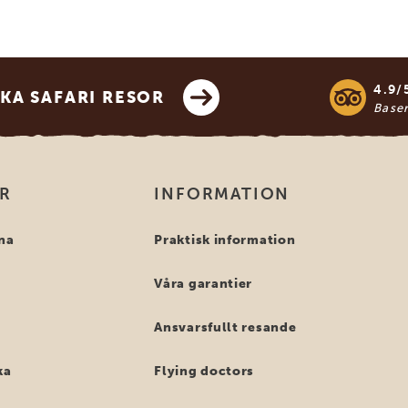
4.9/
KA SAFARI RESOR
Base
OR
INFORMATION
na
Praktisk information
Våra garantier
Ansvarsfullt resande
ka
Flying doctors