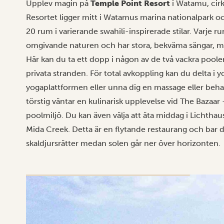
Upplev magin på
Temple Point Resort
i Watamu, cir
Resortet ligger mitt i Watamus marina nationalpark 
20 rum i varierande swahili-inspirerade stilar. Varje 
omgivande naturen och har stora, bekväma sängar, mi
Här kan du ta ett dopp i någon av de två vackra pooler
privata stranden. För total avkoppling kan du delta i 
yogaplattformen eller unna dig en massage eller behan
törstig väntar en kulinarisk upplevelse vid The Bazaar
poolmiljö. Du kan även välja att äta middag i Lichtha
Mida Creek. Detta är en flytande restaurang och bar dä
skaldjursrätter medan solen går ner över horizonten.