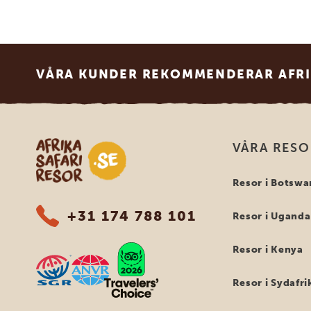
Footer
VÅRA KUNDER REKOMMENDERAR AFRI
Safari-resor i Afrika
VÅRA RES
Resor i Botswa
+31 174 788 101
Resor i Uganda
Resor i Kenya
Resor i Sydafri