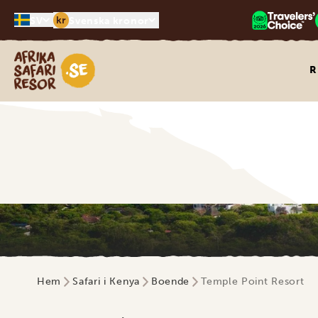
kr
SV
Svenska kronor
Safari-resor i Afrika
R
Hem
Safari i Kenya
Boende
Temple Point Resort