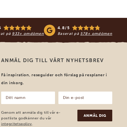
5
4.8/5
rat på
933+ omdömen
Baserat på
578+ omdömen
ANMÄL DIG TILL VÅRT NYHETSBREV
Få inspiration, reseguider och förslag på resplaner i
din inkorg.
Ditt
Din
namn
e-
post
(Obligatoriskt)
(Obligatoriskt)
Genom att anmäla dig till vår e-
postlista godkänner du vår
integritetspolicy
.