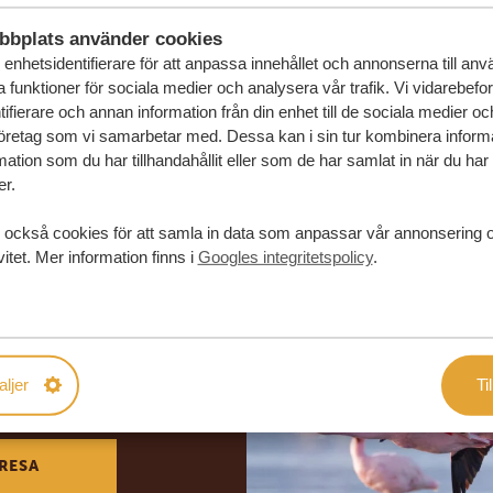
bbplats använder cookies
enhetsidentifierare för att anpassa innehållet och annonserna till an
la funktioner för sociala medier och analysera vår trafik. Vi vidarebefo
ifierare och annan information från din enhet till de sociala medier o
öretag som vi samarbetar med. Dessa kan i sin tur kombinera infor
ation som du har tillhandahållit eller som de har samlat in när du har
er.
 också cookies för att samla in data som anpassar vår annonsering 
vitet. Mer information finns i
Googles integritetspolicy
.
in drömresa
aljer
Til
FÖRSLAG
RESA