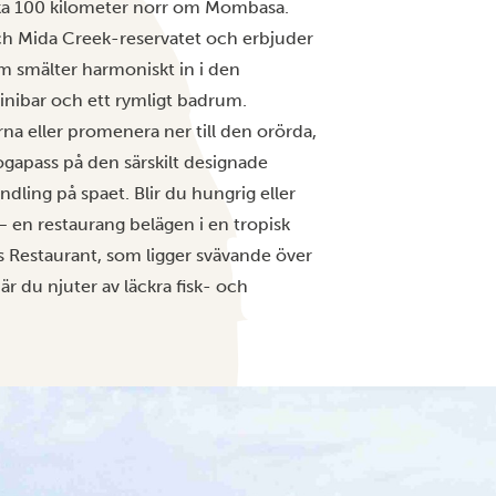
ka 100 kilometer norr om Mombasa.
och Mida Creek-reservatet och erbjuder
rum smälter harmoniskt in i den
nibar och ett rymligt badrum.
na eller promenera ner till den orörda,
yogapass på den särskilt designade
dling på spaet. Blir du hungrig eller
 – en restaurang belägen i en tropisk
us Restaurant, som ligger svävande över
r du njuter av läckra fisk- och