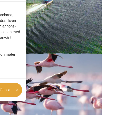
vändarna,
rdrar även
ch annons-
mationen med
 använt
och mäter
låt alla