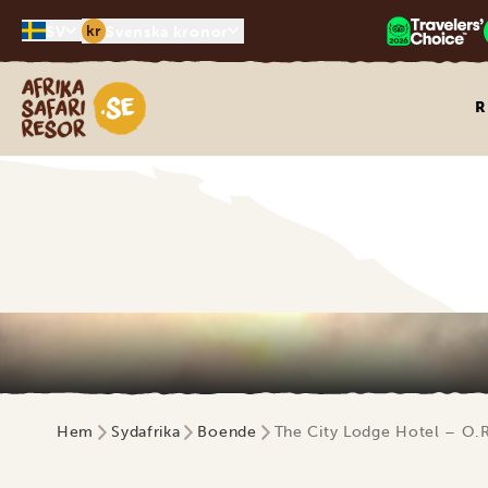
kr
SV
Svenska kronor
Safari-resor i Afrika
R
Hem
Sydafrika
Boende
The City Lodge Hotel – O.R