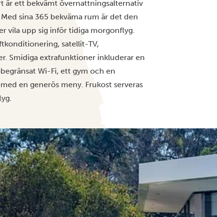
t är ett bekvämt övernattningsalternativ
ts. Med sina 365 bekväma rum är det den
ler vila upp sig inför tidiga morgonflyg.
konditionering, satellit-TV,
er. Smidiga extrafunktioner inkluderar en
begränsat Wi-Fi, ett gym och en
 med en generös meny. Frukost serveras
lyg.