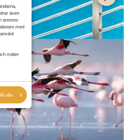
vändarna,
rdrar även
ch annons-
mationen med
 använt
och mäter
låt alla