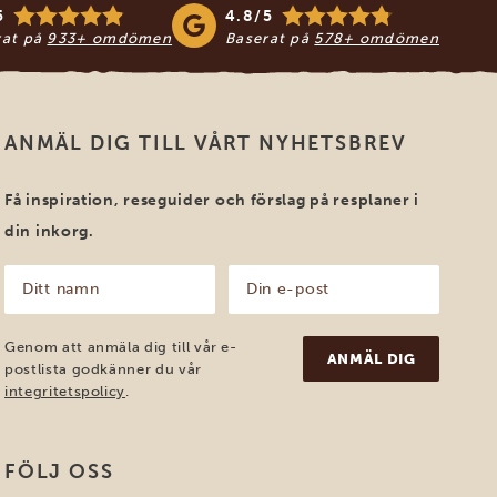
5
4.8/5
rat på
933+ omdömen
Baserat på
578+ omdömen
ANMÄL DIG TILL VÅRT NYHETSBREV
Få inspiration, reseguider och förslag på resplaner i
din inkorg.
Ditt
Din
namn
e-
post
(Obligatoriskt)
(Obligatoriskt)
Genom att anmäla dig till vår e-
postlista godkänner du vår
integritetspolicy
.
FÖLJ OSS