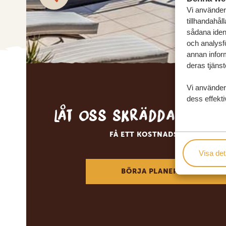
Vi använder 
tillhandahål
sådana ident
och analysf
annan inform
deras tjänst
Vi använder
dess effekti
Låt oss skräddarsy d
FÅ ETT KOSTNADSFRITT RESE
Visa det
BÖRJA PLANERA DIN DRÖM