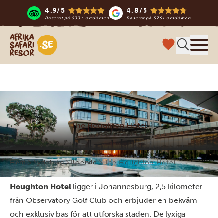
4.9/5
4.8/5
Baserat på
933+ omdömen
Baserat på
578+ omdömen
Safari-resor i Afrika
Meny
The Houghton Hotel
Hem
Sydafrika
Boende
The Houghton Hotel
Houghton Hotel
ligger i Johannesburg, 2,5 kilometer
från Observatory Golf Club och erbjuder en bekväm
och exklusiv bas för att utforska staden. De lyxiga