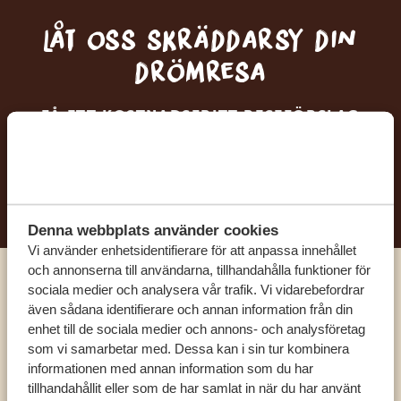
Låt oss skräddarsy din
drömresa
FÅ ETT KOSTNADSFRITT RESEFÖRSLAG
BÖRJA PLANERA DIN DRÖMRESA
Denna webbplats använder cookies
Vi använder enhetsidentifierare för att anpassa innehållet
och annonserna till användarna, tillhandahålla funktioner för
sociala medier och analysera vår trafik. Vi vidarebefordrar
Ring en av våra experter
även sådana identifierare och annan information från din
enhet till de sociala medier och annons- och analysföretag
som vi samarbetar med. Dessa kan i sin tur kombinera
VÅRA SPECIALISTER FINNS HÄR FÖR ATT
informationen med annan information som du har
HJÄLPA DIG
tillhandahållit eller som de har samlat in när du har använt