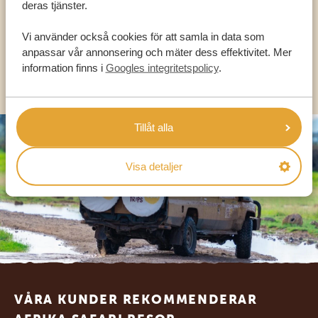
deras tjänster.
SV:
+31 174 788 101
Vi använder också cookies för att samla in data som
anpassar vår annonsering och mäter dess effektivitet. Mer
information finns i
Googles integritetspolicy
.
OLIKA LÄNDER
Tillåt alla
Visa detaljer
Footer
VÅRA KUNDER REKOMMENDERAR