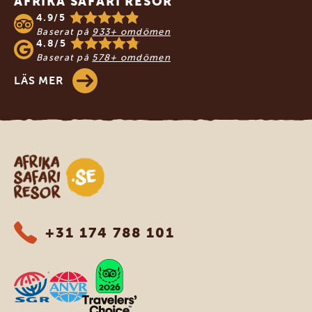
AFRIKA SAFARI RESOR
4.9/5
Baserat på
933+ omdömen
4.8/5
Baserat på
578+ omdömen
LÄS MER
Safari-resor i Afrika
+31 174 788 101