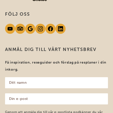
FÖLJ OSS
ANMÄL DIG TILL VÅRT NYHETSBREV
Få inspiration, reseguider och förslag på resplaner i din
inkorg.
Ditt
namn
(Obligatoriskt)
Din
e-
post
(Obligatoriskt)
Genom att anmäla dig till vår e-postlista godkänner du vår